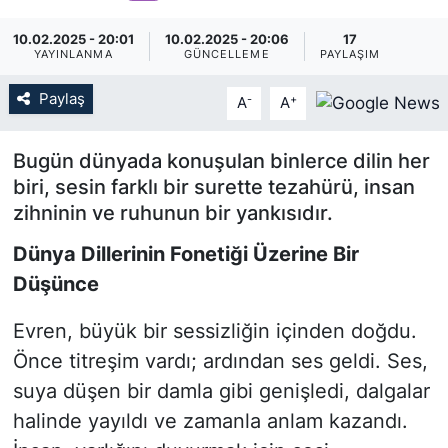
KÖŞE YAZILARI
10.02.2025 - 20:01
10.02.2025 - 20:06
17
YAYINLANMA
GÜNCELLEME
PAYLAŞIM
KÖŞE YAZILARI (Arşiv)
Paylaş
-
+
A
A
KÜLTÜR SANAT
Bugün dünyada konuşulan binlerce dilin her
biri, sesin farklı bir surette tezahürü, insan
MAGAZİN
zihninin ve ruhunun bir yankısıdır.
RÖPORTAJ
Dünya Dillerinin Fonetiği Üzerine Bir
Düşünce
SAĞLIK
Evren, büyük bir sessizliğin içinden doğdu.
SARIYER HABERLERİ
Önce titreşim vardı; ardından ses geldi. Ses,
suya düşen bir damla gibi genişledi, dalgalar
SARIYER İMAR BARIŞI
halinde yayıldı ve zamanla anlam kazandı.
SEKTÖR