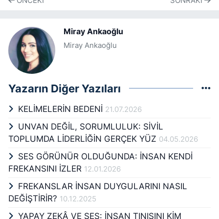
ÖNCEKI
SONRAKI
Miray Ankaoğlu
Miray Ankaoğlu
Yazarın Diğer Yazıları
KELİMELERİN BEDENİ
21.07.2026
UNVAN DEĞİL, SORUMLULUK: SİVİL
TOPLUMDA LİDERLİĞİN GERÇEK YÜZ
04.05.2026
SES GÖRÜNÜR OLDUĞUNDA: İNSAN KENDİ
FREKANSINI İZLER
12.01.2026
FREKANSLAR İNSAN DUYGULARINI NASIL
DEĞİŞTİRİR?
10.12.2025
YAPAY ZEKÂ VE SES: İNSAN TINISINI KİM