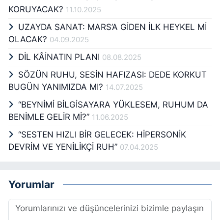
KORUYACAK?
11.10.2025
UZAYDA SANAT: MARS’A GİDEN İLK HEYKEL Mİ
OLACAK?
04.09.2025
DİL KÂİNATIN PLANI
08.08.2025
SÖZÜN RUHU, SESİN HAFIZASI: DEDE KORKUT
BUGÜN YANIMIZDA MI?
14.07.2025
“BEYNİMİ BİLGİSAYARA YÜKLESEM, RUHUM DA
BENİMLE GELİR Mİ?”
11.06.2025
“SESTEN HIZLI BİR GELECEK: HİPERSONİK
DEVRİM VE YENİLİKÇİ RUH”
07.04.2025
Yorumlar