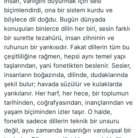
İnsan, varlığını duyurmak için sesi
biçimlendirdi, ona bir sistem kurdu ve
SİYASET
böylece dil doğdu. Bugün dünyada
konuşulan binlerce dilin her biri, sesin farklı
SON DAKİKA HABERİ
bir surette tezahürü, insan zihninin ve
SPOR
ruhunun bir yankısıdır. Fakat dillerin tüm bu
çeşitliliğine rağmen, hepsi aynı temel yapı
TEKNOLOJİ
taşlarından, yani fonetikten beslenir. Sesler,
insanların boğazında, dilinde, dudaklarında
TÜRKİYE VE DÜNYA GÜNDEMİ
şekil bulur; havada süzülür ve kulaklarda
yankılanır. Her harf, her hece, bir toplumun
VİDEO GALERİ
tarihinden, coğrafyasından, inançlarından ve
YAŞAM
yaşam biçiminden izler taşır. O halde,
fonetik sadece dillerin teknik bir unsuru
değil, aynı zamanda insanlığın varoluşsal bir