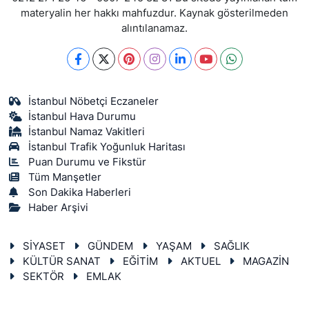
materyalin her hakkı mahfuzdur. Kaynak gösterilmeden
alıntılanamaz.
SİYASET
SON DAKİKA HABERİ
İstanbul Nöbetçi Eczaneler
SPOR
İstanbul Hava Durumu
İstanbul Namaz Vakitleri
TEKNOLOJİ
İstanbul Trafik Yoğunluk Haritası
Puan Durumu ve Fikstür
TÜRKİYE VE DÜNYA GÜNDEMİ
Tüm Manşetler
Son Dakika Haberleri
Haber Arşivi
VİDEO GALERİ
YAŞAM
SİYASET
GÜNDEM
YAŞAM
SAĞLIK
KÜLTÜR SANAT
EĞİTİM
AKTUEL
MAGAZİN
SEKTÖR
EMLAK