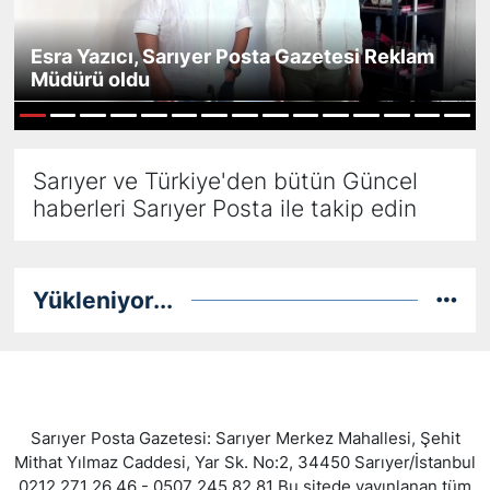
KÖŞE YAZILARI
Esra Yazıcı, Sarıyer Posta Gazetesi Reklam
Müdürü oldu
KÖŞE YAZILARI (Arşiv)
1
2
3
4
5
6
7
8
9
10
11
12
13
14
15
KÜLTÜR SANAT
Sarıyer ve Türkiye'den bütün Güncel
haberleri Sarıyer Posta ile takip edin
MAGAZİN
RÖPORTAJ
Yükleniyor...
SAĞLIK
SARIYER HABERLERİ
SARIYER İMAR BARIŞI
Sarıyer Posta Gazetesi: Sarıyer Merkez Mahallesi, Şehit
Mithat Yılmaz Caddesi, Yar Sk. No:2, 34450 Sarıyer/İstanbul
SEKTÖR
0212 271 26 46 - 0507 245 82 81 Bu sitede yayınlanan tüm