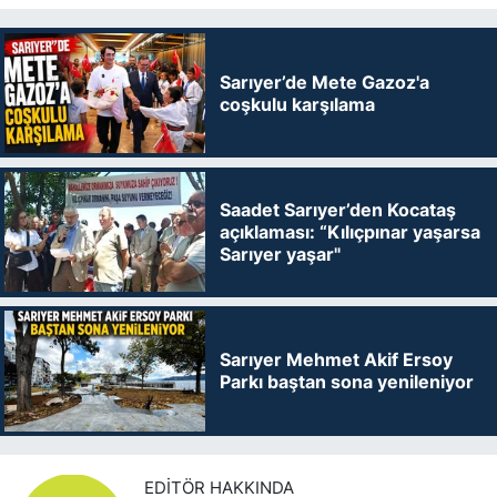
Sarıyer’de Mete Gazoz'a
coşkulu karşılama
Saadet Sarıyer’den Kocataş
açıklaması: “Kılıçpınar yaşarsa
Sarıyer yaşar"
Sarıyer Mehmet Akif Ersoy
Parkı baştan sona yenileniyor
EDITÖR HAKKINDA