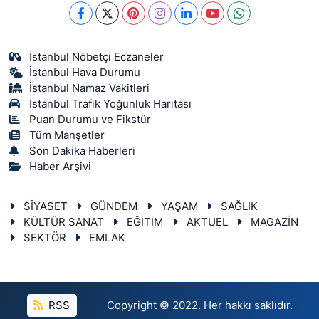
İstanbul Nöbetçi Eczaneler
İstanbul Hava Durumu
İstanbul Namaz Vakitleri
İstanbul Trafik Yoğunluk Haritası
Puan Durumu ve Fikstür
Tüm Manşetler
Son Dakika Haberleri
Haber Arşivi
SİYASET
GÜNDEM
YAŞAM
SAĞLIK
KÜLTÜR SANAT
EĞİTİM
AKTUEL
MAGAZİN
SEKTÖR
EMLAK
RSS
Copyright © 2022. Her hakkı saklıdır.