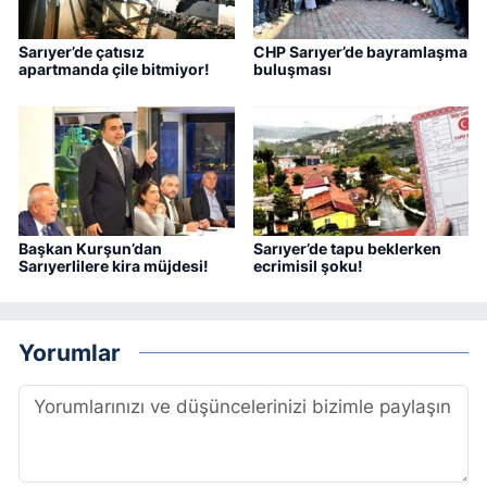
Sarıyer’de çatısız
CHP Sarıyer’de bayramlaşma
apartmanda çile bitmiyor!
buluşması
Başkan Kurşun’dan
Sarıyer’de tapu beklerken
Sarıyerlilere kira müjdesi!
ecrimisil şoku!
Yorumlar