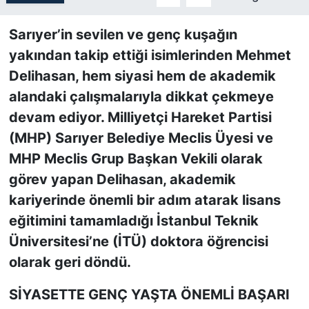
SİYASET
Sarıyer’in sevilen ve genç kuşağın
yakından takip ettiği isimlerinden Mehmet
SON DAKİKA HABERİ
Delihasan, hem siyasi hem de akademik
alandaki çalışmalarıyla dikkat çekmeye
SPOR
devam ediyor. Milliyetçi Hareket Partisi
(MHP) Sarıyer Belediye Meclis Üyesi ve
TEKNOLOJİ
MHP Meclis Grup Başkan Vekili olarak
TÜRKİYE VE DÜNYA GÜNDEMİ
görev yapan Delihasan, akademik
kariyerinde önemli bir adım atarak lisans
VİDEO GALERİ
eğitimini tamamladığı İstanbul Teknik
Üniversitesi’ne (İTÜ) doktora öğrencisi
YAŞAM
olarak geri döndü.
SİYASETTE GENÇ YAŞTA ÖNEMLİ BAŞARI