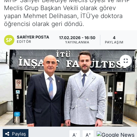
Meclis Grup Başkan Vekili olarak görev
KÖŞE YAZILARI
yapan Mehmet Delihasan, İTÜ'ye doktora
öğrencisi olarak geri döndü.
KÖŞE YAZILARI (Arşiv)
SARIYER POSTA
17.02.2026 - 16:50
4
KÜLTÜR SANAT
EDITÖR
YAYINLANMA
PAYLAŞIM
MAGAZİN
RÖPORTAJ
SAĞLIK
SARIYER HABERLERİ
SARIYER İMAR BARIŞI
Paylaş
-
+
A
A
SEKTÖR