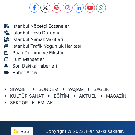
İstanbul Nöbetçi Eczaneler
İstanbul Hava Durumu
İstanbul Namaz Vakitleri
İstanbul Trafik Yoğunluk Haritası
Puan Durumu ve Fikstür
Tüm Manşetler
Son Dakika Haberleri
Haber Arşivi
SİYASET
GÜNDEM
YAŞAM
SAĞLIK
KÜLTÜR SANAT
EĞİTİM
AKTUEL
MAGAZİN
SEKTÖR
EMLAK
RSS
Copyright © 2022. Her hakkı saklıdır.