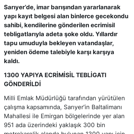
Sarıyer’de, imar barışından yararlanarak
SİYASET
yapı kayıt belgesi alan binlerce gecekondu
sahibi, kendilerine gönderilen ecrimisil
SON DAKİKA HABERİ
tebligatlarıyla adeta şoke oldu. Yıllardır
tapu umuduyla bekleyen vatandaşlar,
SPOR
yeniden ödeme talebiyle karşı karşıya
TEKNOLOJİ
kaldı.
1300 YAPIYA ECRİMİSİL TEBLİGATI
TÜRKİYE VE DÜNYA GÜNDEMİ
GÖNDERİLDİ
VİDEO GALERİ
Milli Emlak Müdürlüğü tarafından yürütülen
YAŞAM
çalışma kapsamında, Sarıyer’in Baltalimanı
Mahallesi ile Emirgan bölgelerinde yer alan
951 ada üzerindeki yaklaşık 300 bin
metrekarelik alanda bulunan 1300 yapı için