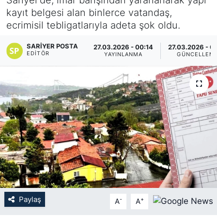
kayıt belgesi alan binlerce vatandaş,
KÖŞE YAZILARI
ecrimisil tebligatlarıyla adeta şok oldu.
KÖŞE YAZILARI (Arşiv)
SARIYER POSTA
27.03.2026 - 00:14
27.03.2026 - 0
EDITÖR
YAYINLANMA
GÜNCELLEM
KÜLTÜR SANAT
MAGAZİN
RÖPORTAJ
SAĞLIK
SARIYER HABERLERİ
SARIYER İMAR BARIŞI
Paylaş
-
+
A
A
SEKTÖR