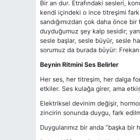
Bir an dur. Etrafındaki sesleri, k
kendi içindeki o ince titreşimi fa
SİYASET
sandığımızdan çok daha önce bir f
duyduğumuz şey kalp sesidir; yani r
SON DAKİKA HABERİ
sesle başlar, sesle büyür, sesle ha
SPOR
sorumuz da burada büyür: Frekansla
TEKNOLOJİ
Beynin Ritmini Ses Belirler
TÜRKİYE VE DÜNYA GÜNDEMİ
Her ses, her titreşim, her dalga f
etkiler. Ses kulağa girer, ama etki
VİDEO GALERİ
Elektriksel devinim değişir, hormon
YAŞAM
zincirin sonunda duygu, fark edilm
Duygularımız bir anda “başka bir hâ