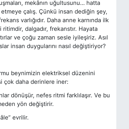
onuşmaları, mekânın uğultusunu… hatta
rk etmeye çalış. Çünkü insan dediğin şey,
rekans varlığıdır. Daha anne karnında ilk
itimdir, dalgadır, frekanstır. Hayata
tırlar ve çoğu zaman sesle iyileşiriz. Asıl
r insan duygularını nasıl değiştiriyor?
ormu beynimizin elektriksel düzenini
si çok daha derinlere iner:
lar dönüşür, nefes ritmi farklılaşır. Ve bu
eden yön değiştirir.
le” evrilir.