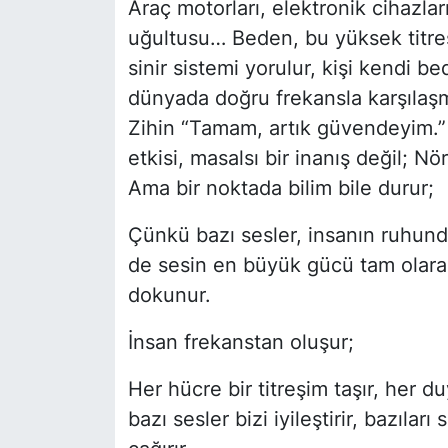
Araç motorları, elektronik cihazlar
uğultusu… Beden, bu yüksek titreşi
sinir sistemi yorulur, kişi kendi b
dünyada doğru frekansla karşılaşm
Zihin “Tamam, artık güvendeyim.”
etkisi, masalsı bir inanış değil; N
Ama bir noktada bilim bile durur;
Çünkü bazı sesler, insanın ruhunda
de sesin en büyük gücü tam olarak 
dokunur.
İnsan frekanstan oluşur;
Her hücre bir titreşim taşır, her 
bazı sesler bizi iyileştirir, bazıları 