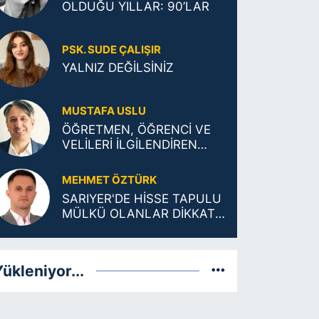
OLDUĞU YILLAR: 90’LAR
PSK. SUDE ÇALIŞIR
YALNIZ DEĞİLSİNİZ
MUSTAFA USLU
ÖĞRETMEN, ÖĞRENCİ VE
VELİLERİ İLGİLENDİREN
TARİHİ KARAR
MEHMET ÖZTÜRK
SARIYER'DE HİSSE TAPULU
MÜLKÜ OLANLAR DİKKAT:
ŞUFA (ÖNALIM) ŞARTLARI
DEĞİŞTİ!
ükleniyor...