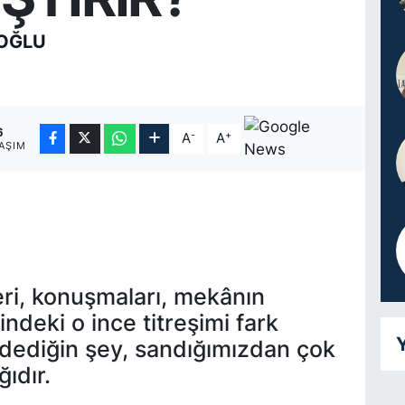
OĞLU
6
-
+
A
A
AŞIM
leri, konuşmaları, mekânın
ndeki o ince titreşimi fark
Y
 dediğin şey, sandığımızdan çok
ıdır.