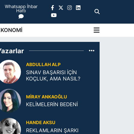
Whatsapp İhbar
Hattı
EKONOMİ
Yazarlar
ABDULLAH ALP
SINAV BAŞARISI İÇİN
KOÇLUK, AMA NASIL?
MIRAY ANKAOĞLU
KELİMELERİN BEDENİ
HANDE AKSU
REKLAMLARIN ŞARKI