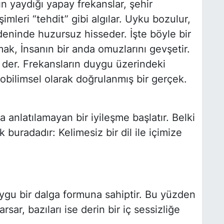
ın yaydığı yapay frekanslar, şehir
mleri “tehdit” gibi algılar. Uyku bozulur,
edeninde huzursuz hisseder. İşte böyle bir
ak, İnsanın bir anda omuzlarını gevşetir.
 der. Frekansların duygu üzerindeki
örobilimsel olarak doğrulanmış bir gerçek.
 anlatılamayan bir iyileşme başlatır. Belki
buradadır: Kelimesiz bir dil ile içimize
duygu bir dalga formuna sahiptir. Bu yüzden
sarsar, bazıları ise derin bir iç sessizliğe