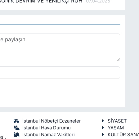
SONİK DEVRİM VE YENİLİKÇİ RUH”
07.04.2025
İstanbul Nöbetçi Eczaneler
SİYASET
İstanbul Hava Durumu
YAŞAM
İstanbul Namaz Vakitleri
KÜLTÜR SAN
si,