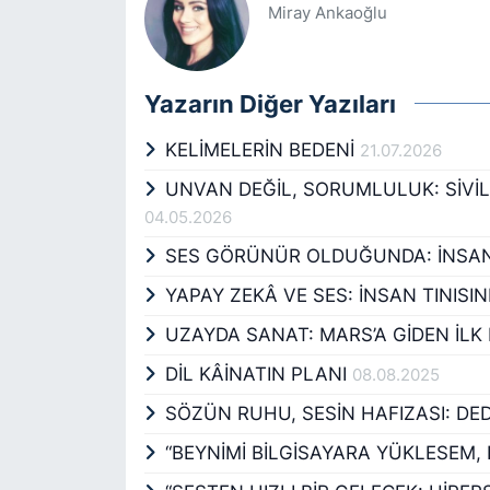
Miray Ankaoğlu
Yazarın Diğer Yazıları
KELİMELERİN BEDENİ
21.07.2026
UNVAN DEĞİL, SORUMLULUK: SİVİ
04.05.2026
SES GÖRÜNÜR OLDUĞUNDA: İNSAN 
YAPAY ZEKÂ VE SES: İNSAN TINISI
UZAYDA SANAT: MARS’A GİDEN İLK
DİL KÂİNATIN PLANI
08.08.2025
SÖZÜN RUHU, SESİN HAFIZASI: D
“BEYNİMİ BİLGİSAYARA YÜKLESEM,