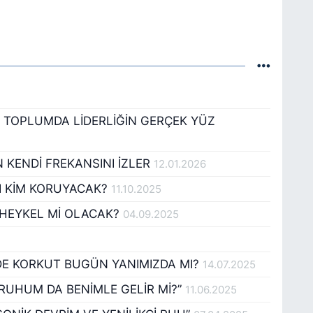
L TOPLUMDA LİDERLİĞİN GERÇEK YÜZ
KENDİ FREKANSINI İZLER
12.01.2026
NI KİM KORUYACAK?
11.10.2025
 HEYKEL Mİ OLACAK?
04.09.2025
EDE KORKUT BUGÜN YANIMIZDA MI?
14.07.2025
 RUHUM DA BENİMLE GELİR Mİ?”
11.06.2025