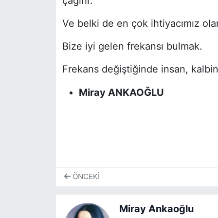
çağırır.
Ve belki de en çok ihtiyacımız ola
Bize iyi gelen frekansı bulmak.
Frekans değiştiğinde insan, kalbin
Miray ANKAOĞLU
ÖNCEKI
Miray Ankaoğlu