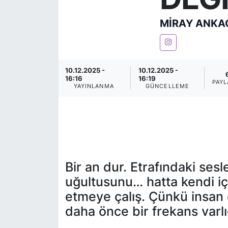
KÖŞE YAZILARI
MIRAY ANKA
KÖŞE YAZILARI (Arşiv)
KÜLTÜR SANAT
10.12.2025 -
10.12.2025 -
16:16
16:19
PAYL
YAYINLANMA
GÜNCELLEME
MAGAZİN
RÖPORTAJ
SAĞLIK
Bir an dur. Etrafındaki ses
SARIYER HABERLERİ
uğultusunu… hatta kendi içi
etmeye çalış. Çünkü insan
SARIYER İMAR BARIŞI
daha önce bir frekans varlığ
SEKTÖR