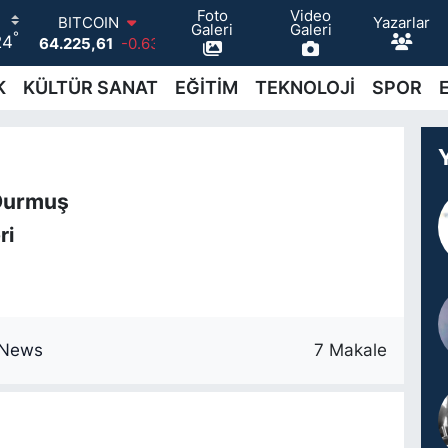
Foto
Video
Yazarlar
BITCOIN
Galeri
Galeri
°
24
64.225,61
-0.63
DOLAR
47,7143
0.16
K
KÜLTÜR SANAT
EĞİTİM
TEKNOLOJİ
SPOR
EURO
55,0317
-0.02
STERLİN
64,2463
0.07
GRAM ALTIN
 Durmuş
6510.40
0.45
ri
BİST100
13.799
70
7 Makale