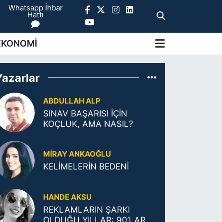
Whatsapp İhbar
Hattı
EKONOMİ
Yazarlar
ABDULLAH ALP
SINAV BAŞARISI İÇİN
KOÇLUK, AMA NASIL?
MIRAY ANKAOĞLU
KELİMELERİN BEDENİ
HANDE AKSU
REKLAMLARIN ŞARKI
OLDUĞU YILLAR: 90’LAR