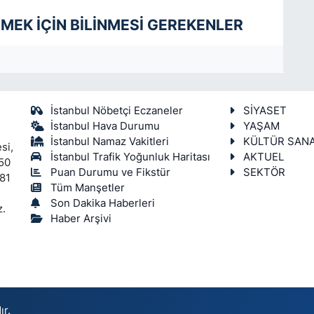
EK İÇİN BİLİNMESİ GEREKENLER
İstanbul Nöbetçi Eczaneler
SİYASET
İstanbul Hava Durumu
YAŞAM
İstanbul Namaz Vakitleri
KÜLTÜR SAN
si,
İstanbul Trafik Yoğunluk Haritası
AKTUEL
450
Puan Durumu ve Fikstür
SEKTÖR
 81
Tüm Manşetler
Son Dakika Haberleri
z.
Haber Arşivi
ır.