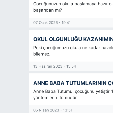
Çocuğunuzun okula başlamaya hazır old
KÖŞE YAZILARI
başarıdan mı?
KÖŞE YAZILARI (Arşiv)
07 Ocak 2026 - 19:41
KÜLTÜR SANAT
OKUL OLGUNLUĞU KAZANIMIND
Peki çocuğumuzu okula ne kadar hazırlıy
MAGAZİN
bilemez.
RÖPORTAJ
13 Haziran 2023 - 15:54
SAĞLIK
ANNE BABA TUTUMLARININ ÇO
SARIYER HABERLERİ
Anne Baba Tutumu, çocuğunu yetiştirirk
yöntemlerin tümüdür.
SARIYER İMAR BARIŞI
05 Nisan 2023 - 13:51
SEKTÖR