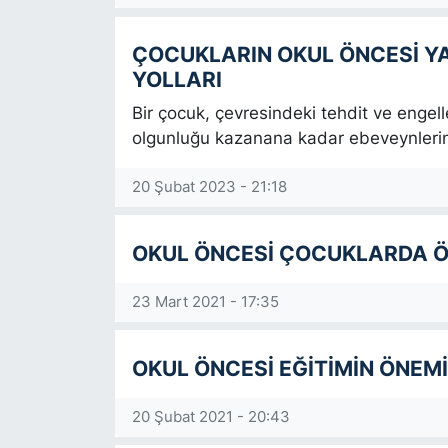
SİYASET
ÇOCUKLARIN OKUL ÖNCESİ Y
YOLLARI
SON DAKİKA HABERİ
Bir çocuk, çevresindeki tehdit ve engel
olgunluğu kazanana kadar ebeveynlerin
SPOR
20 Şubat 2023 - 21:18
TEKNOLOJİ
OKUL ÖNCESİ ÇOCUKLARDA Ö
TÜRKİYE VE DÜNYA GÜNDEMİ
VİDEO GALERİ
23 Mart 2021 - 17:35
YAŞAM
OKUL ÖNCESİ EĞİTİMİN ÖNEMİ
20 Şubat 2021 - 20:43