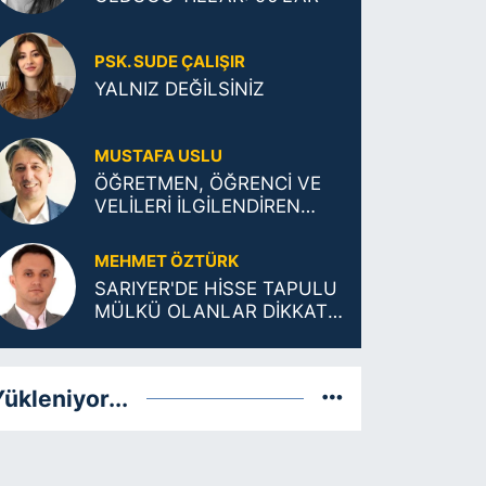
PSK. SUDE ÇALIŞIR
YALNIZ DEĞİLSİNİZ
MUSTAFA USLU
ÖĞRETMEN, ÖĞRENCİ VE
VELİLERİ İLGİLENDİREN
TARİHİ KARAR
MEHMET ÖZTÜRK
SARIYER'DE HİSSE TAPULU
MÜLKÜ OLANLAR DİKKAT:
ŞUFA (ÖNALIM) ŞARTLARI
DEĞİŞTİ!
ükleniyor...