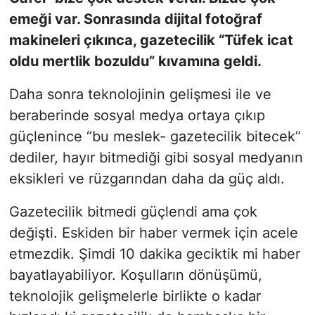
emeği var. Sonrasında dijital fotoğraf
SİYASET
makineleri çıkınca, gazetecilik “Tüfek icat
oldu mertlik bozuldu” kıvamına geldi.
SON DAKİKA HABERİ
Daha sonra teknolojinin gelişmesi ile ve
SPOR
beraberinde sosyal medya ortaya çıkıp
güçlenince “bu meslek- gazetecilik bitecek”
TEKNOLOJİ
dediler, hayır bitmediği gibi sosyal medyanın
TÜRKİYE VE DÜNYA GÜNDEMİ
eksikleri ve rüzgarından daha da güç aldı.
Gazetecilik bitmedi güçlendi ama çok
VİDEO GALERİ
değişti. Eskiden bir haber vermek için acele
YAŞAM
etmezdik. Şimdi 10 dakika geciktik mi haber
bayatlayabiliyor. Koşulların dönüşümü,
teknolojik gelişmelerle birlikte o kadar