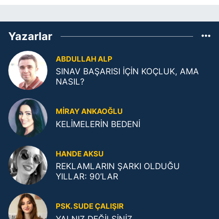
Yazarlar
ABDULLAH ALP
SINAV BAŞARISI İÇİN KOÇLUK, AMA
NASIL?
MIRAY ANKAOĞLU
KELİMELERİN BEDENİ
HANDE AKSU
REKLAMLARIN ŞARKI OLDUĞU
YILLAR: 90’LAR
PSK. SUDE ÇALIŞIR
YALNIZ DEĞİLSİNİZ