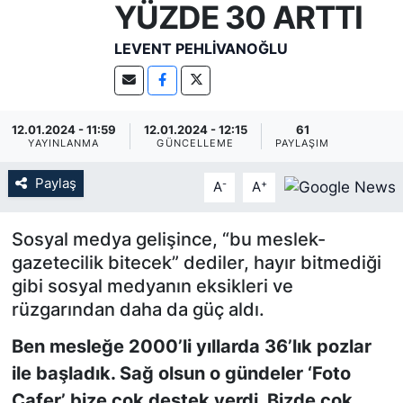
YÜZDE 30 ARTTI
KÖŞE YAZILARI
LEVENT PEHLIVANOĞLU
KÖŞE YAZILARI (Arşiv)
KÜLTÜR SANAT
12.01.2024 - 11:59
12.01.2024 - 12:15
61
YAYINLANMA
GÜNCELLEME
PAYLAŞIM
MAGAZİN
Paylaş
-
+
A
A
RÖPORTAJ
Sosyal medya gelişince, “bu meslek-
gazetecilik bitecek” dediler, hayır bitmediği
SAĞLIK
gibi sosyal medyanın eksikleri ve
SARIYER HABERLERİ
rüzgarından daha da güç aldı.
Ben mesleğe 2000’li yıllarda 36’lık pozlar
SARIYER İMAR BARIŞI
ile başladık. Sağ olsun o gündeler ‘Foto
Cafer’ bize çok destek verdi. Bizde çok
SEKTÖR