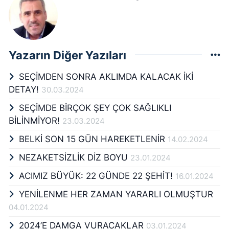
Yazarın Diğer Yazıları
SEÇİMDEN SONRA AKLIMDA KALACAK İKİ
DETAY!
30.03.2024
SEÇİMDE BİRÇOK ŞEY ÇOK SAĞLIKLI
BİLİNMİYOR!
23.03.2024
BELKİ SON 15 GÜN HAREKETLENİR
14.02.2024
NEZAKETSİZLİK DİZ BOYU
23.01.2024
ACIMIZ BÜYÜK: 22 GÜNDE 22 ŞEHİT!
16.01.2024
YENİLENME HER ZAMAN YARARLI OLMUŞTUR
04.01.2024
2024’E DAMGA VURACAKLAR
03.01.2024