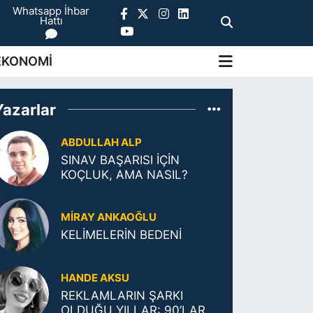
Whatsapp İhbar
Hattı
EKONOMİ
Yazarlar
ABDULLAH ALP
SINAV BAŞARISI İÇİN
KOÇLUK, AMA NASIL?
MIRAY ANKAOĞLU
KELİMELERİN BEDENİ
HANDE AKSU
REKLAMLARIN ŞARKI
OLDUĞU YILLAR: 90’LAR