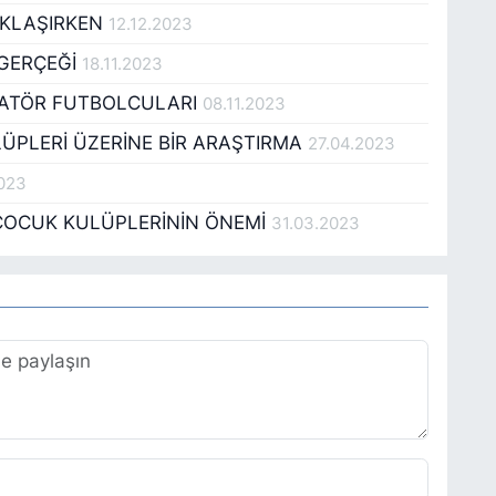
AKLAŞIRKEN
12.12.2023
 GERÇEĞİ
18.11.2023
AMATÖR FUTBOLCULARI
08.11.2023
LÜPLERİ ÜZERİNE BİR ARAŞTIRMA
27.04.2023
2023
ÇOCUK KULÜPLERİNİN ÖNEMİ
31.03.2023