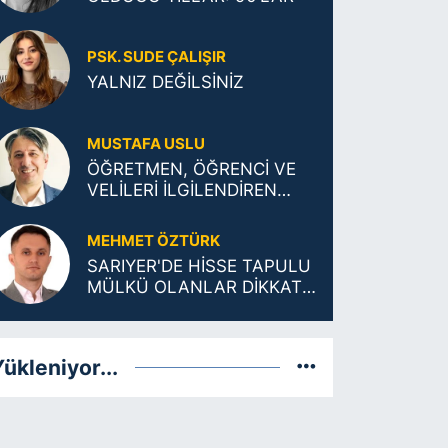
PSK. SUDE ÇALIŞIR
YALNIZ DEĞİLSİNİZ
MUSTAFA USLU
ÖĞRETMEN, ÖĞRENCİ VE
VELİLERİ İLGİLENDİREN
TARİHİ KARAR
MEHMET ÖZTÜRK
SARIYER'DE HİSSE TAPULU
MÜLKÜ OLANLAR DİKKAT:
ŞUFA (ÖNALIM) ŞARTLARI
DEĞİŞTİ!
ükleniyor...