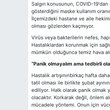
Salgın konusunun, COVID-19'dan 
gösterdiğini maske kullanım oranı
SİYASET
İlçemizdeki hastane ve aile hekim
SON DAKİKA HABERİ
olması gözlerden kaçmıyor.
SPOR
Virüs veya bakterilerin nefes, hap
Hastalıklardan korunmak için sağlı
TEKNOLOJİ
mümkün olduğunca temiz hava alın
TÜRKİYE VE DÜNYA GÜNDEMİ
“Panik olmayalım ama tedbirli ola
VİDEO GALERİ
Hastalık artışınınbirkaç hafta da
tatil olması ile birlikte şubat ayın
YAŞAM
ediliyor. Halk olarak panik olmak 
olacaktır. Korkarak değil, önlem 
mücadele yöntemi. Onun için vücu