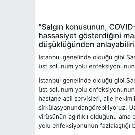
KÖŞE YAZILARI
"Salgın konusunun, COVID
KÖŞE YAZILARI (Arşiv)
hassasiyet gösterdiğini ma
KÜLTÜR SANAT
düşüklüğünden anlayabilir
İstanbul genelinde olduğu gibi Sar
MAGAZİN
üst solunum yolu enfeksiyonunun 
RÖPORTAJ
İstanbul genelinde olduğu gibi Sar
SAĞLIK
üst solunum yolu enfeksiyonunun 
hastane acil servisleri, aile hekim
SARIYER HABERLERİ
sirkülasyonundangörebiliyoruz. U
virüsünün ağırlıklı olduğunu ama 
SARIYER İMAR BARIŞI
yolu enfeksiyonunun fazlalaştığı b
SEKTÖR