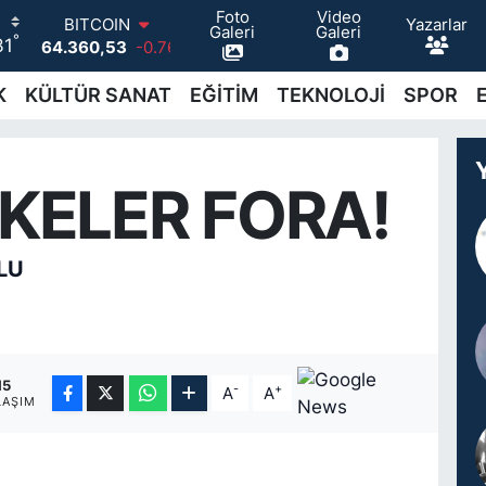
Foto
Video
Yazarlar
BITCOIN
Galeri
Galeri
°
31
64.360,53
-0.76
DOLAR
47,7069
0.17
K
KÜLTÜR SANAT
EĞİTİM
TEKNOLOJİ
SPOR
EURO
55,0265
0.01
STERLİN
64,1897
0.02
KELER FORA!
GRAM ALTIN
6618.49
2.12
BİST100
LU
13.887
64
15
-
+
A
A
LAŞIM