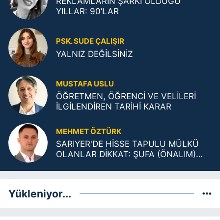
REKLAMLARIN ŞARKI OLDUĞU
YILLAR: 90’LAR
PSK. SUDE ÇALIŞIR
YALNIZ DEĞİLSİNİZ
MUSTAFA USLU
ÖĞRETMEN, ÖĞRENCİ VE VELİLERİ
İLGİLENDİREN TARİHİ KARAR
MEHMET ÖZTÜRK
SARIYER'DE HİSSE TAPULU MÜLKÜ
OLANLAR DİKKAT: ŞUFA (ÖNALIM)
ŞARTLARI DEĞİŞTİ!
Yükleniyor...