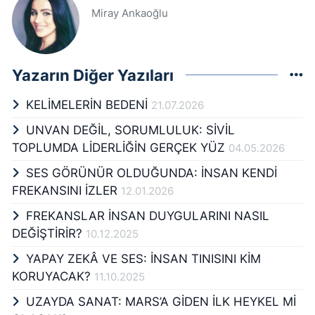
Miray Ankaoğlu
Yazarın Diğer Yazıları
KELİMELERİN BEDENİ
21.07.2026
UNVAN DEĞİL, SORUMLULUK: SİVİL
TOPLUMDA LİDERLİĞİN GERÇEK YÜZ
04.05.2026
SES GÖRÜNÜR OLDUĞUNDA: İNSAN KENDİ
FREKANSINI İZLER
12.01.2026
FREKANSLAR İNSAN DUYGULARINI NASIL
DEĞİŞTİRİR?
10.12.2025
YAPAY ZEKÂ VE SES: İNSAN TINISINI KİM
KORUYACAK?
11.10.2025
UZAYDA SANAT: MARS’A GİDEN İLK HEYKEL Mİ