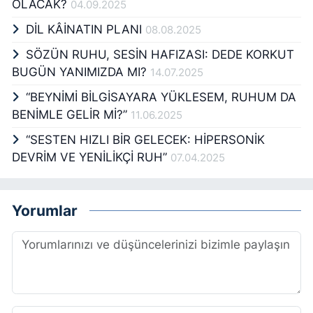
OLACAK?
04.09.2025
DİL KÂİNATIN PLANI
08.08.2025
SÖZÜN RUHU, SESİN HAFIZASI: DEDE KORKUT
BUGÜN YANIMIZDA MI?
14.07.2025
“BEYNİMİ BİLGİSAYARA YÜKLESEM, RUHUM DA
BENİMLE GELİR Mİ?”
11.06.2025
“SESTEN HIZLI BİR GELECEK: HİPERSONİK
DEVRİM VE YENİLİKÇİ RUH”
07.04.2025
Yorumlar