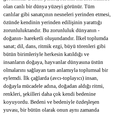
olan canlı bir dünya yüzeyi görünür. Tüm
SİYASET
canlılar gibi sanatçının nesneleri yerinden etmesi,
özünde kendinin yerinden edilişinin yarattığı
SON DAKİKA HABERİ
zorunluluktandır. Bu zorunluluk dünyanın -
doğanın- hareketli oluşundandır. İlkel toplumda
SPOR
sanat; dil, dans, ritmik ezgi, büyü törenleri gibi
TEKNOLOJİ
bütün birimleriyle herkesin katıldığı ve
insanların doğaya, hayvanlar dünyasına üstün
TÜRKİYE VE DÜNYA GÜNDEMİ
olmalarını sağlayan tam anlamıyla toplumsal bir
VİDEO GALERİ
eylemdi. İlk çağlarda (avcı-toplayıcı) insan,
doğayla mücadele adına, doğadan aldığı ritmi,
YAŞAM
renkleri, şekilleri daha çok kendi bedenine
koyuyordu. Bedeni ve bedeniyle özdeşleşen
yuvası, bir bütün olarak onun aynı zamanda