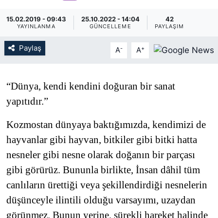
KÖŞE YAZILARI
15.02.2019 - 09:43
25.10.2022 - 14:04
42
YAYINLANMA
GÜNCELLEME
PAYLAŞIM
KÖŞE YAZILARI (Arşiv)
Paylaş
-
+
A
A
KÜLTÜR SANAT
“Dünya, kendi kendini doğuran bir sanat
MAGAZİN
yapıtıdır.”
RÖPORTAJ
Kozmostan dünyaya baktığımızda, kendimizi de
hayvanlar gibi hayvan, bitkiler gibi bitki hatta
SAĞLIK
nesneler gibi nesne olarak doğanın bir parçası
SARIYER HABERLERİ
gibi görürüz. Bununla birlikte, İnsan dâhil tüm
canlıların ürettiği veya şekillendirdiği nesnelerin
SARIYER İMAR BARIŞI
düşünceyle ilintili olduğu varsayımı, uzaydan
görünmez. Bunun yerine, sürekli hareket halinde
SEKTÖR