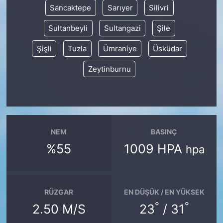
Sancaktepe
Sarıyer
Silivri
Sultanbeyli
Sultangazi
Şile
Şişli
Tuzla
Ümraniye
Üsküdar
Zeytinburnu
NEM
BASINÇ
%55
1009 HPA
hpa
RÜZGAR
EN DÜŞÜK / EN YÜKSEK
°
°
2.50 M/S
23
/ 31