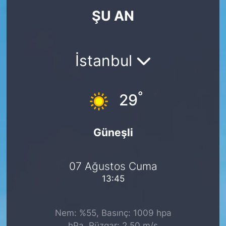
ŞU AN
KÖŞE YAZILARI
KÖŞE YAZILARI (Arşiv)
İstanbul
KÜLTÜR SANAT
°
MAGAZİN
29
RÖPORTAJ
Güneşli
SAĞLIK
07 Ağustos Cuma
SARIYER HABERLERİ
13:45
SARIYER İMAR BARIŞI
Nem: %55, Basınç: 1009 hpa
SEKTÖR
hPa, Rüzgar: 2.50 m/s