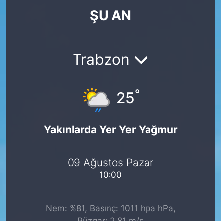
ŞU AN
KÖŞE YAZILARI
KÖŞE YAZILARI (Arşiv)
Trabzon
KÜLTÜR SANAT
°
MAGAZİN
25
RÖPORTAJ
Yakınlarda Yer Yer Yağmur
SAĞLIK
09 Ağustos Pazar
SARIYER HABERLERİ
10:00
SARIYER İMAR BARIŞI
Nem: %81, Basınç: 1011 hpa hPa,
SEKTÖR
Rüzgar: 2.81 m/s