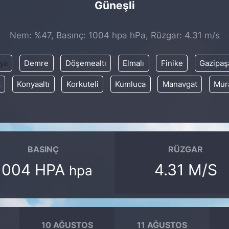
Güneşli
Nem: %47, Basınç: 1004 hpa hPa, Rüzgar: 4.31 m/s
ya
Demre
Döşemealtı
Elmalı
Finike
Gazipaş
z
Konyaaltı
Korkuteli
Kumluca
Manavgat
Mur
BASINÇ
RÜZGAR
1004 HPA
4.31 M/S
hpa
10 AĞUSTOS
11 AĞUSTOS