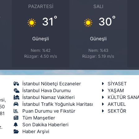
PAZARTESI
SALI
°
°
°
31
30
Güneşli
Güneşli
Nem: %42
Nem: %43
Rüzgar: 4.50 m/s
Rüzgar: 5.19 m/s
İstanbul Nöbetçi Eczaneler
SİYASET
İstanbul Hava Durumu
YAŞAM
İstanbul Namaz Vakitleri
KÜLTÜR SAN
si,
İstanbul Trafik Yoğunluk Haritası
AKTUEL
450
Puan Durumu ve Fikstür
SEKTÖR
 81
Tüm Manşetler
Son Dakika Haberleri
z.
Haber Arşivi