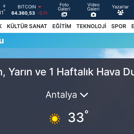
Foto
Video
Yazarlar
BITCOIN
Galeri
Galeri
°
31
64.360,53
-0.76
DOLAR
47,7069
0.17
K
KÜLTÜR SANAT
EĞİTİM
TEKNOLOJİ
SPOR
EURO
u
55,0265
0.01
STERLİN
64,1897
0.02
GRAM ALTIN
6618.49
2.12
, Yarın ve 1 Haftalık Hava 
BİST100
13.887
64
Antalya
°
33