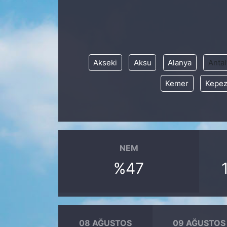
KÖŞE YAZILARI
KÖŞE YAZILARI (Arşiv)
Akseki
Aksu
Alanya
Antal
KÜLTÜR SANAT
Kemer
Kepe
MAGAZİN
RÖPORTAJ
SAĞLIK
NEM
%47
SARIYER HABERLERİ
SARIYER İMAR BARIŞI
08 AĞUSTOS
09 AĞUSTOS
SEKTÖR