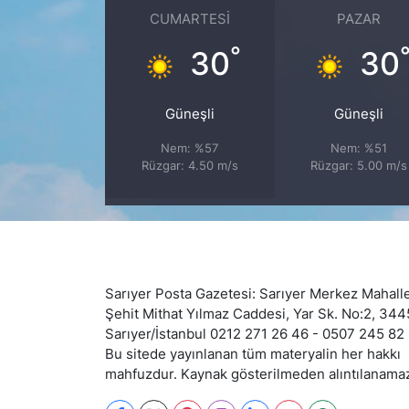
CUMARTESI
PAZAR
SİYASET
°
30
30
SON DAKİKA HABERİ
Güneşli
Güneşli
SPOR
Nem: %57
Nem: %51
Rüzgar: 4.50 m/s
Rüzgar: 5.00 m/s
TEKNOLOJİ
TÜRKİYE VE DÜNYA GÜNDEMİ
VİDEO GALERİ
Sarıyer Posta Gazetesi: Sarıyer Merkez Mahalle
Şehit Mithat Yılmaz Caddesi, Yar Sk. No:2, 34
YAŞAM
Sarıyer/İstanbul 0212 271 26 46 - 0507 245 82
Bu sitede yayınlanan tüm materyalin her hakkı
mahfuzdur. Kaynak gösterilmeden alıntılanama