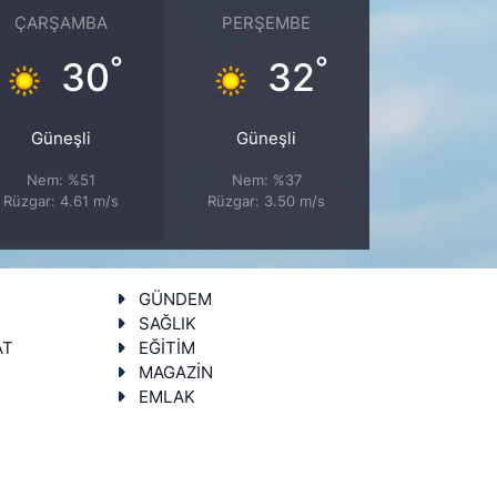
ÇARŞAMBA
PERŞEMBE
°
°
30
32
Güneşli
Güneşli
Nem: %51
Nem: %37
Rüzgar: 4.61 m/s
Rüzgar: 3.50 m/s
GÜNDEM
SAĞLIK
AT
EĞİTİM
MAGAZİN
EMLAK