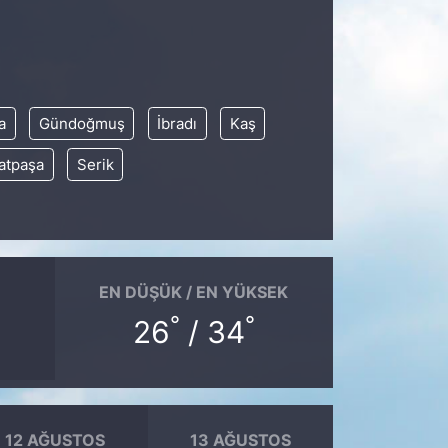
a
Gündoğmuş
İbradı
Kaş
atpaşa
Serik
EN DÜŞÜK / EN YÜKSEK
°
°
26
/ 34
12 AĞUSTOS
13 AĞUSTOS