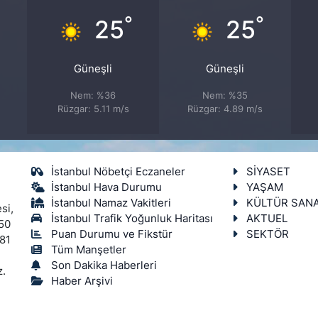
°
°
°
25
25
Güneşli
Güneşli
Nem: %36
Nem: %35
Rüzgar: 5.11 m/s
Rüzgar: 4.89 m/s
İstanbul Nöbetçi Eczaneler
SİYASET
İstanbul Hava Durumu
YAŞAM
İstanbul Namaz Vakitleri
KÜLTÜR SAN
si,
İstanbul Trafik Yoğunluk Haritası
AKTUEL
450
Puan Durumu ve Fikstür
SEKTÖR
 81
Tüm Manşetler
Son Dakika Haberleri
z.
Haber Arşivi