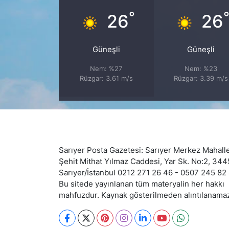
°
26
26
SİYASET
SON DAKİKA HABERİ
Güneşli
Güneşli
Nem: %27
Nem: %23
SPOR
Rüzgar: 3.61 m/s
Rüzgar: 3.39 m/s
TEKNOLOJİ
TÜRKİYE VE DÜNYA GÜNDEMİ
Sarıyer Posta Gazetesi: Sarıyer Merkez Mahalle
VİDEO GALERİ
Şehit Mithat Yılmaz Caddesi, Yar Sk. No:2, 34
Sarıyer/İstanbul 0212 271 26 46 - 0507 245 82
YAŞAM
Bu sitede yayınlanan tüm materyalin her hakkı
mahfuzdur. Kaynak gösterilmeden alıntılanama