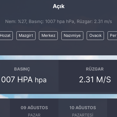
Açık
Nem: %27, Basınç: 1007 hpa hPa, Rüzgar: 2.31 m/s
Hozat
Mazgirt
Merkez
Nazımiye
Ovacık
Per
BASINÇ
RÜZGAR
1007 HPA
2.31 M/S
hpa
09 AĞUSTOS
10 AĞUSTOS
PAZAR
PAZARTESI