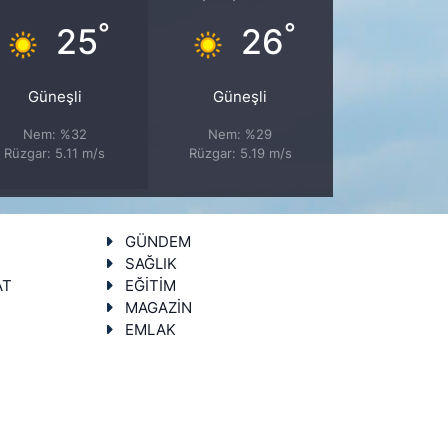
°
°
25
26
Güneşli
Güneşli
Nem: %32
Nem: %29
Rüzgar: 5.11 m/s
Rüzgar: 5.19 m/s
GÜNDEM
SAĞLIK
AT
EĞİTİM
MAGAZİN
EMLAK