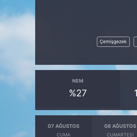
KÖŞE YAZILARI
KÖŞE YAZILARI (Arşiv)
Çemişgezek
KÜLTÜR SANAT
MAGAZİN
RÖPORTAJ
NEM
SAĞLIK
%27
SARIYER HABERLERİ
SARIYER İMAR BARIŞI
07 AĞUSTOS
08 AĞUSTOS
CUMA
CUMARTESI
SEKTÖR