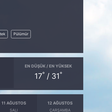
tek
Pülümür
EN DÜŞÜK / EN YÜKSEK
°
°
17
/ 31
11 AĞUSTOS
12 AĞUSTOS
SALI
ÇARŞAMBA