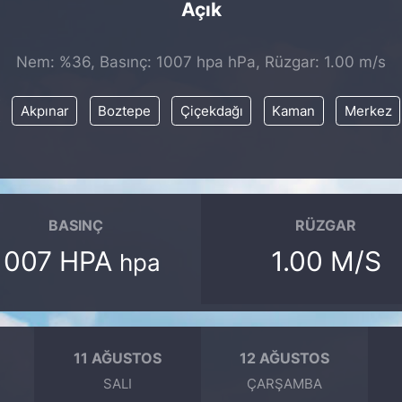
Açık
Nem: %36, Basınç: 1007 hpa hPa, Rüzgar: 1.00 m/s
Akpınar
Boztepe
Çiçekdağı
Kaman
Merkez
BASINÇ
RÜZGAR
1007 HPA
1.00 M/S
hpa
11 AĞUSTOS
12 AĞUSTOS
SALI
ÇARŞAMBA