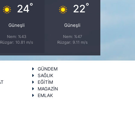
°
°
24
22
Güneşli
Güneşli
Nem: %43
Nem: %47
Rüzgar: 10.81 m/s
Rüzgar: 9.11 m/s
GÜNDEM
SAĞLIK
AT
EĞİTİM
MAGAZİN
EMLAK