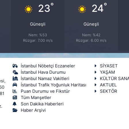
°
°
°
23
24
Güneşli
Güneşli
Nem: %53
Nem: %42
Rüzgar: 7.00 m/s
Rüzgar: 6.00 m/s
İstanbul Nöbetçi Eczaneler
SİYASET
İstanbul Hava Durumu
YAŞAM
İstanbul Namaz Vakitleri
KÜLTÜR SAN
si,
İstanbul Trafik Yoğunluk Haritası
AKTUEL
450
Puan Durumu ve Fikstür
SEKTÖR
 81
Tüm Manşetler
Son Dakika Haberleri
z.
Haber Arşivi