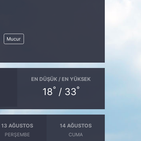
Mucur
EN DÜŞÜK / EN YÜKSEK
°
°
18
/ 33
13 AĞUSTOS
14 AĞUSTOS
PERŞEMBE
CUMA