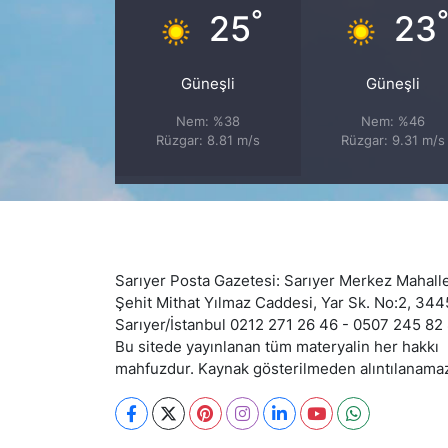
°
25
23
SİYASET
Güneşli
Güneşli
SON DAKİKA HABERİ
Nem: %38
Nem: %46
Rüzgar: 8.81 m/s
Rüzgar: 9.31 m/s
SPOR
TEKNOLOJİ
TÜRKİYE VE DÜNYA GÜNDEMİ
Sarıyer Posta Gazetesi: Sarıyer Merkez Mahalle
VİDEO GALERİ
Şehit Mithat Yılmaz Caddesi, Yar Sk. No:2, 34
Sarıyer/İstanbul 0212 271 26 46 - 0507 245 82
Bu sitede yayınlanan tüm materyalin her hakkı
YAŞAM
mahfuzdur. Kaynak gösterilmeden alıntılanama