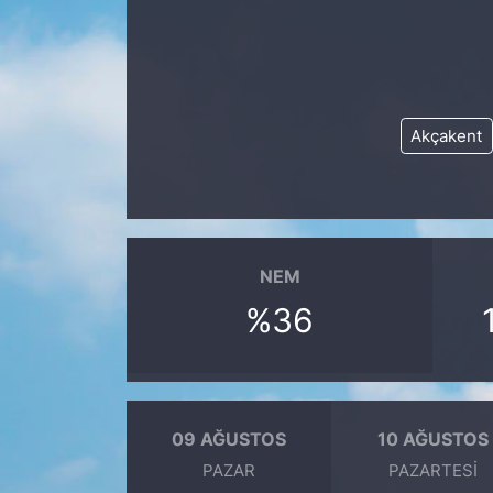
KÖŞE YAZILARI
KÖŞE YAZILARI (Arşiv)
Akçakent
KÜLTÜR SANAT
MAGAZİN
RÖPORTAJ
NEM
%36
SAĞLIK
SARIYER HABERLERİ
SARIYER İMAR BARIŞI
09 AĞUSTOS
10 AĞUSTOS
PAZAR
PAZARTESI
SEKTÖR