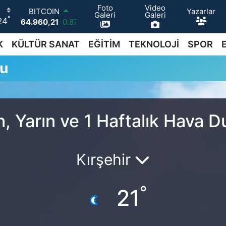
Foto
Video
Yazarlar
BITCOIN
Galeri
Galeri
°
24
64.960,21
0.87
DOLAR
47,7436
0.18
K
KÜLTÜR SANAT
EĞİTİM
TEKNOLOJİ
SPOR
EURO
mu
55,2510
0.32
STERLİN
64,4811
0.38
GRAM ALTIN
6660.55
0.03
n, Yarın ve 1 Haftalık Hava 
BİST100
13.779
-14
Kırşehir
°
21