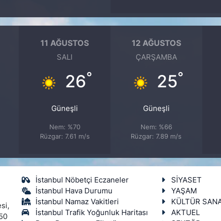
11 AĞUSTOS
12 AĞUSTOS
SALI
ÇARŞAMBA
°
°
°
26
25
Güneşli
Güneşli
Nem: %70
Nem: %66
Rüzgar: 7.61 m/s
Rüzgar: 7.89 m/s
İstanbul Nöbetçi Eczaneler
SİYASET
İstanbul Hava Durumu
YAŞAM
İstanbul Namaz Vakitleri
KÜLTÜR SAN
si,
İstanbul Trafik Yoğunluk Haritası
AKTUEL
450