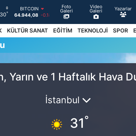
Foto
Video
Yazarlar
BITCOIN
Galeri
Galeri
°
30
64.944,08
-0.18
DOLAR
47,7436
0.18
K
KÜLTÜR SANAT
EĞİTİM
TEKNOLOJİ
SPOR
EURO
55,2510
0.32
mu
STERLİN
64,4811
0.38
GRAM ALTIN
6660.55
0.03
BİST100
, Yarın ve 1 Haftalık Hava 
13.779
-14
İstanbul
°
31