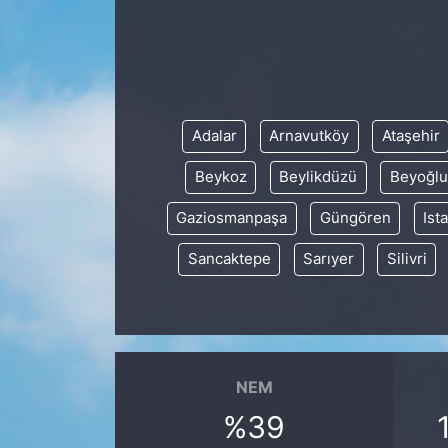
KÖŞE YAZILARI
KÖŞE YAZILARI (Arşiv)
Adalar
Arnavutköy
Ataşehir
KÜLTÜR SANAT
Beykoz
Beylikdüzü
Beyoğlu
MAGAZİN
Gaziosmanpaşa
Güngören
Ist
RÖPORTAJ
Sancaktepe
Sarıyer
Silivri
SAĞLIK
SARIYER HABERLERİ
NEM
SARIYER İMAR BARIŞI
%39
SEKTÖR