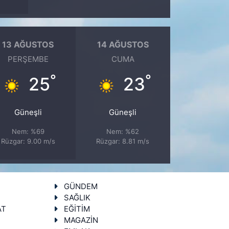
13 AĞUSTOS
14 AĞUSTOS
PERŞEMBE
CUMA
°
°
25
23
Güneşli
Güneşli
Nem: %69
Nem: %62
Rüzgar: 9.00 m/s
Rüzgar: 8.81 m/s
GÜNDEM
SAĞLIK
AT
EĞİTİM
MAGAZİN