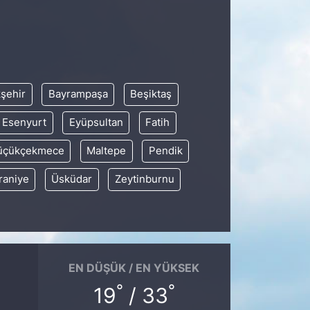
şehir
Bayrampaşa
Beşiktaş
Esenyurt
Eyüpsultan
Fatih
üçükçekmece
Maltepe
Pendik
aniye
Üsküdar
Zeytinburnu
EN DÜŞÜK / EN YÜKSEK
°
°
19
/ 33