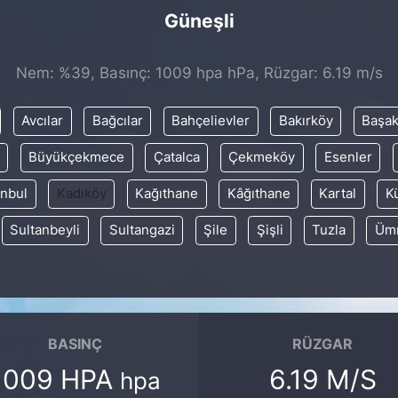
Güneşli
Nem: %39, Basınç: 1009 hpa hPa, Rüzgar: 6.19 m/s
Avcılar
Bağcılar
Bahçelievler
Bakırköy
Başak
Büyükçekmece
Çatalca
Çekmeköy
Esenler
anbul
Kadıköy
Kağıthane
Kâğıthane
Kartal
K
Sultanbeyli
Sultangazi
Şile
Şişli
Tuzla
Ümr
BASINÇ
RÜZGAR
1009 HPA
6.19 M/S
hpa