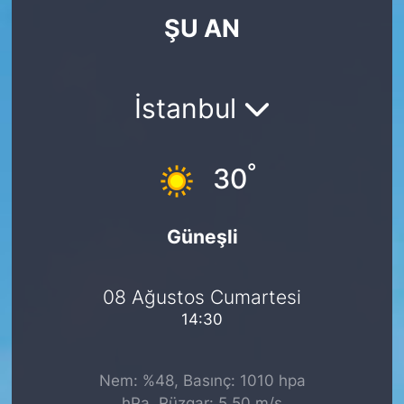
ŞU AN
KÖŞE YAZILARI
KÖŞE YAZILARI (Arşiv)
İstanbul
KÜLTÜR SANAT
°
MAGAZİN
30
RÖPORTAJ
Güneşli
SAĞLIK
08 Ağustos Cumartesi
SARIYER HABERLERİ
14:30
SARIYER İMAR BARIŞI
Nem: %48, Basınç: 1010 hpa
SEKTÖR
hPa, Rüzgar: 5.50 m/s