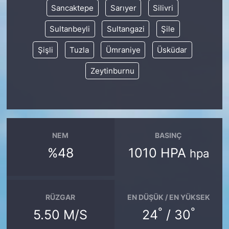
Sancaktepe
Sarıyer
Silivri
Sultanbeyli
Sultangazi
Şile
Şişli
Tuzla
Ümraniye
Üsküdar
Zeytinburnu
NEM
BASINÇ
%48
1010 HPA
hpa
RÜZGAR
EN DÜŞÜK / EN YÜKSEK
°
°
5.50 M/S
24
/ 30