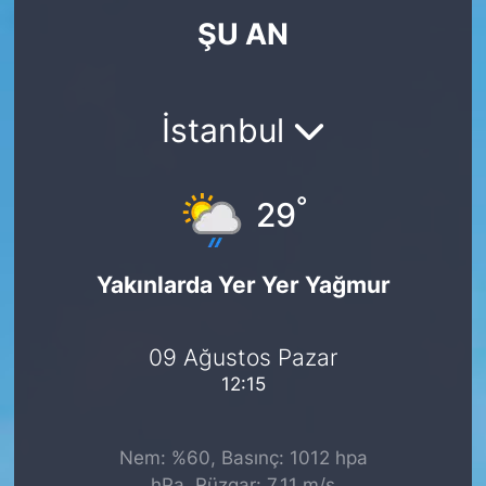
ŞU AN
KÖŞE YAZILARI
KÖŞE YAZILARI (Arşiv)
İstanbul
KÜLTÜR SANAT
°
MAGAZİN
29
RÖPORTAJ
Yakınlarda Yer Yer Yağmur
SAĞLIK
09 Ağustos Pazar
SARIYER HABERLERİ
12:15
SARIYER İMAR BARIŞI
Nem: %60, Basınç: 1012 hpa
SEKTÖR
hPa, Rüzgar: 7.11 m/s