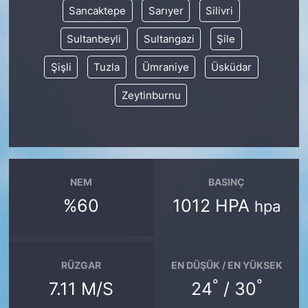
Sancaktepe
Sarıyer
Silivri
Sultanbeyli
Sultangazi
Şile
Şişli
Tuzla
Ümraniye
Üsküdar
Zeytinburnu
NEM
BASINÇ
%60
1012 HPA
hpa
RÜZGAR
EN DÜŞÜK / EN YÜKSEK
°
°
7.11 M/S
24
/ 30