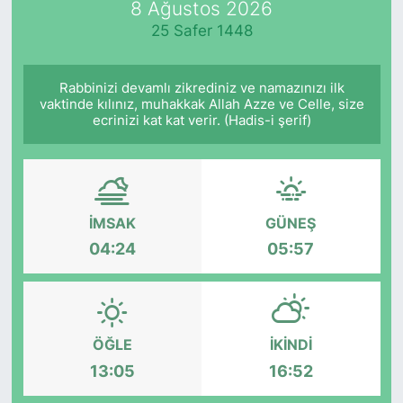
8 Ağustos 2026
25 Safer 1448
KÖŞE YAZILARI
KÖŞE YAZILARI (Arşiv)
Rabbinizi devamlı zikrediniz ve namazınızı ilk
vaktinde kılınız, muhakkak Allah Azze ve Celle, size
ecrinizi kat kat verir. (Hadis-i şerif)
KÜLTÜR SANAT
MAGAZİN
RÖPORTAJ
İMSAK
GÜNEŞ
04:24
05:57
SAĞLIK
SARIYER HABERLERİ
ÖĞLE
İKINDI
SARIYER İMAR BARIŞI
13:05
16:52
SEKTÖR