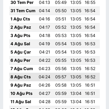
30 Tem Per
04:13
05:49
13:05
16:55
20:
31 Tem Cum
04:14
05:50
13:05
16:54
20:
1 Ağu Cts
04:16
05:51
13:05
16:54
20:
2 Ağu Paz
04:17
05:52
13:05
16:54
20:
3 Ağu Pts
04:18
05:53
13:05
16:54
20:
4 Ağu Sal
04:19
05:54
13:05
16:53
20:
5 Ağu Çar
04:21
05:54
13:05
16:53
20:
6 Ağu Per
04:22
05:55
13:05
16:53
20:
7 Ağu Cum
04:23
05:56
13:05
16:52
20:
8 Ağu Cts
04:24
05:57
13:05
16:52
20:
9 Ağu Paz
04:26
05:58
13:05
16:51
20:
10 Ağu Pts
04:27
05:59
13:04
16:51
20:
11 Ağu Sal
04:28
05:59
13:04
16:51
19: