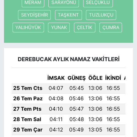
MERAM
SARAYÖNÜ
SELÇUKLU
SEYDİŞEHİR
TAŞKENT
TUZLUKÇU
YALIHÜYÜK
YUNAK
ÇELTİK
ÇUMRA
DEREBUCAK AYLIK NAMAZ VAKITLERI
İMSAK
GÜNEŞ
ÖĞLE
İKINDI
AKŞ
25 Tem Cts
04:07
05:45
13:06
16:55
20:
26 Tem Paz
04:08
05:46
13:06
16:55
20:
27 Tem Pts
04:10
05:47
13:06
16:55
20:
28 Tem Sal
04:11
05:48
13:06
16:55
20:
29 Tem Çar
04:12
05:49
13:05
16:55
20: