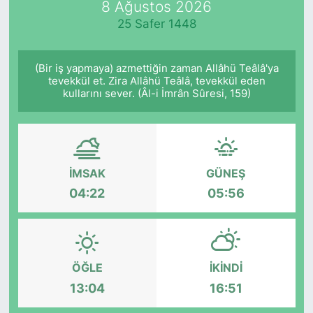
8 Ağustos 2026
25 Safer 1448
KÖŞE YAZILARI
KÖŞE YAZILARI (Arşiv)
(Bir iş yapmaya) azmettiğin zaman Allâhü Teâlâ'ya
tevekkül et. Zira Allâhü Teâlâ, tevekkül eden
kullarını sever. (Âl-i İmrân Sûresi, 159)
KÜLTÜR SANAT
MAGAZİN
RÖPORTAJ
İMSAK
GÜNEŞ
04:22
05:56
SAĞLIK
SARIYER HABERLERİ
ÖĞLE
İKINDI
SARIYER İMAR BARIŞI
13:04
16:51
SEKTÖR