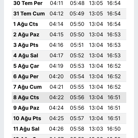
30 Tem Per
04:11
05:48
13:05
16:54
20:
31 Tem Cum
04:12
05:49
13:05
16:54
20:
1 Ağu Cts
04:14
05:50
13:04
16:54
20:
2 Ağu Paz
04:15
05:50
13:04
16:53
20:
3 Ağu Pts
04:16
05:51
13:04
16:53
20:
4 Ağu Sal
04:17
05:52
13:04
16:53
20:
5 Ağu Çar
04:19
05:53
13:04
16:52
20:
6 Ağu Per
04:20
05:54
13:04
16:52
20:
7 Ağu Cum
04:21
05:55
13:04
16:52
20:
8 Ağu Cts
04:22
05:56
13:04
16:51
20:
9 Ağu Paz
04:24
05:56
13:04
16:51
20:
10 Ağu Pts
04:25
05:57
13:04
16:51
20:
11 Ağu Sal
04:26
05:58
13:03
16:50
19: