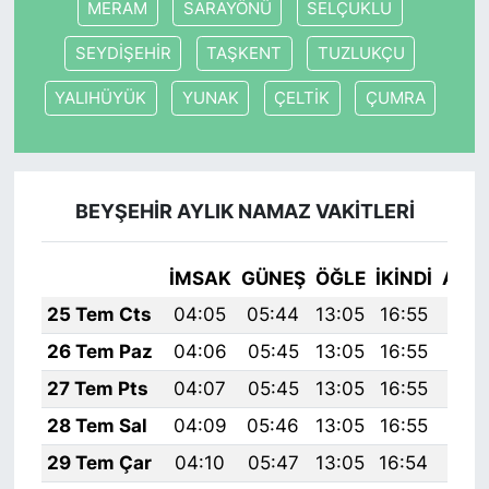
MERAM
SARAYÖNÜ
SELÇUKLU
SEYDİŞEHİR
TAŞKENT
TUZLUKÇU
YALIHÜYÜK
YUNAK
ÇELTİK
ÇUMRA
BEYŞEHİR AYLIK NAMAZ VAKITLERI
İMSAK
GÜNEŞ
ÖĞLE
İKINDI
AKŞ
25 Tem Cts
04:05
05:44
13:05
16:55
20:
26 Tem Paz
04:06
05:45
13:05
16:55
20:
27 Tem Pts
04:07
05:45
13:05
16:55
20:
28 Tem Sal
04:09
05:46
13:05
16:55
20:
29 Tem Çar
04:10
05:47
13:05
16:54
20: