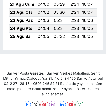
21 Ağu Cum
04:00
05:29
12:24
16:07
19:
22 Ağu Cts
04:02
05:30
12:24
16:07
19:
23 Ağu Paz
04:03
05:31
12:23
16:06
19:
24 Ağu Pts
04:04
05:31
12:23
16:05
19:
25 Ağu Sal
04:05
05:32
12:23
16:05
19:
Sarıyer Posta Gazetesi: Sarıyer Merkez Mahallesi, Şehit
Mithat Yılmaz Caddesi, Yar Sk. No:2, 34450 Sarıyer/İstanbul
0212 271 26 46 - 0507 245 82 81 Bu sitede yayınlanan tüm
materyalin her hakkı mahfuzdur. Kaynak gösterilmeden
alıntılanamaz.