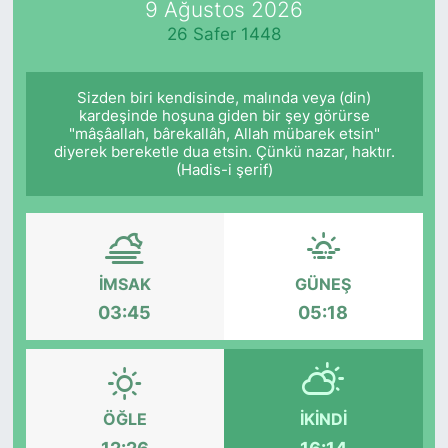
9 Ağustos 2026
26 Safer 1448
KÖŞE YAZILARI
KÖŞE YAZILARI (Arşiv)
Sizden biri kendisinde, malında veya (din)
kardeşinde hoşuna giden bir şey görürse
"mâşâallah, bârekallâh, Allah mübarek etsin"
KÜLTÜR SANAT
diyerek bereketle dua etsin. Çünkü nazar, haktır.
(Hadis-i şerif)
MAGAZİN
RÖPORTAJ
İMSAK
GÜNEŞ
SAĞLIK
03:45
05:18
SARIYER HABERLERİ
SARIYER İMAR BARIŞI
ÖĞLE
İKINDI
SEKTÖR