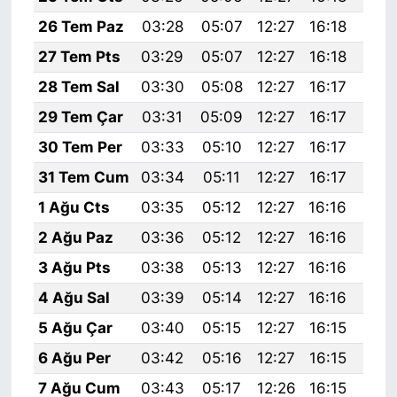
26 Tem Paz
03:28
05:07
12:27
16:18
19:
27 Tem Pts
03:29
05:07
12:27
16:18
19:
28 Tem Sal
03:30
05:08
12:27
16:17
19:
29 Tem Çar
03:31
05:09
12:27
16:17
19:
30 Tem Per
03:33
05:10
12:27
16:17
19:
31 Tem Cum
03:34
05:11
12:27
16:17
19:
1 Ağu Cts
03:35
05:12
12:27
16:16
19:
2 Ağu Paz
03:36
05:12
12:27
16:16
19:
3 Ağu Pts
03:38
05:13
12:27
16:16
19:
4 Ağu Sal
03:39
05:14
12:27
16:16
19:
5 Ağu Çar
03:40
05:15
12:27
16:15
19:
6 Ağu Per
03:42
05:16
12:27
16:15
19:
7 Ağu Cum
03:43
05:17
12:26
16:15
19: