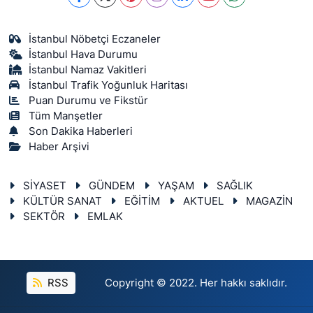
İstanbul Nöbetçi Eczaneler
İstanbul Hava Durumu
İstanbul Namaz Vakitleri
İstanbul Trafik Yoğunluk Haritası
Puan Durumu ve Fikstür
Tüm Manşetler
Son Dakika Haberleri
Haber Arşivi
SİYASET
GÜNDEM
YAŞAM
SAĞLIK
KÜLTÜR SANAT
EĞİTİM
AKTUEL
MAGAZİN
SEKTÖR
EMLAK
RSS
Copyright © 2022. Her hakkı saklıdır.