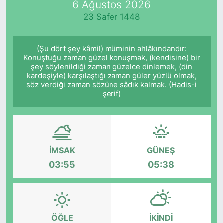
6 Ağustos 2026
23 Safer 1448
KÖŞE YAZILARI
KÖŞE YAZILARI (Arşiv)
(Şu dört şey kâmil) müminin ahlâkındandır:
Konuştuğu zaman güzel konuşmak, (kendisine) bir
şey söylenildiği zaman güzelce dinlemek, (din
KÜLTÜR SANAT
kardeşiyle) karşılaştığı zaman güler yüzlü olmak,
söz verdiği zaman sözüne sâdık kalmak. (Hadis-i
MAGAZİN
şerif)
RÖPORTAJ
SAĞLIK
İMSAK
GÜNEŞ
03:55
05:38
SARIYER HABERLERİ
SARIYER İMAR BARIŞI
ÖĞLE
İKINDI
SEKTÖR