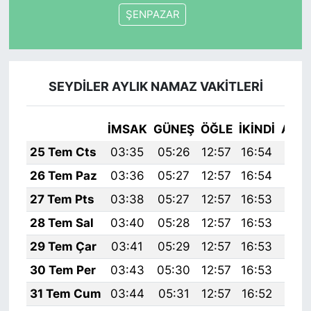
ŞENPAZAR
SEYDİLER AYLIK NAMAZ VAKITLERI
İMSAK
GÜNEŞ
ÖĞLE
İKINDI
AKŞ
25 Tem Cts
03:35
05:26
12:57
16:54
20:
26 Tem Paz
03:36
05:27
12:57
16:54
20:
27 Tem Pts
03:38
05:27
12:57
16:53
20:
28 Tem Sal
03:40
05:28
12:57
16:53
20:
29 Tem Çar
03:41
05:29
12:57
16:53
20:
30 Tem Per
03:43
05:30
12:57
16:53
20:
31 Tem Cum
03:44
05:31
12:57
16:52
20: