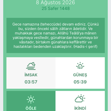
8 Ağustos 2026
25 Safer 1448
KÖŞE YAZILARI
KÖŞE YAZILARI (Arşiv)
Gece namazına (teheccüde) devam ediniz. Çünkü
bu, sizden önceki sâlih zâtların âdetidir. Ve
muhakkak gece namazı, Allâhü Teâlâ'ya mânen
KÜLTÜR SANAT
yaklaşmaya vesîledir, günahlardan korunmaya bir
vâsıtadır, birtakım günahlara keffârettir ve
MAGAZİN
hastalıkları bedenden uzaklaştırır. (Hadis-i şerif)
RÖPORTAJ
SAĞLIK
İMSAK
GÜNEŞ
03:57
05:39
SARIYER HABERLERİ
SARIYER İMAR BARIŞI
ÖĞLE
İKINDI
SEKTÖR