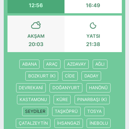
12:56
16:49
SİYASET
SON DAKİKA HABERİ
AKŞAM
YATSI
SPOR
20:03
21:38
TEKNOLOJİ
ABANA
ARAÇ
AZDAVAY
AĞLI
TÜRKİYE VE DÜNYA GÜNDEMİ
BOZKURT (K)
CİDE
DADAY
VİDEO GALERİ
DEVREKANİ
DOĞANYURT
HANÖNÜ
KASTAMONU
KÜRE
PINARBAŞI (K)
YAŞAM
SEYDİLER
TAŞKÖPRÜ
TOSYA
ÇATALZEYTİN
İHSANGAZİ
İNEBOLU