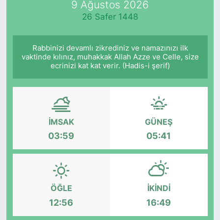
9 Ağustos 2026
26 Safer 1448
KÖŞE YAZILARI
KÖŞE YAZILARI (Arşiv)
Rabbinizi devamlı zikrediniz ve namazınızı ilk
vaktinde kılınız, muhakkak Allah Azze ve Celle, size
ecrinizi kat kat verir. (Hadis-i şerif)
KÜLTÜR SANAT
MAGAZİN
RÖPORTAJ
İMSAK
GÜNEŞ
03:59
05:41
SAĞLIK
SARIYER HABERLERİ
ÖĞLE
İKINDI
SARIYER İMAR BARIŞI
12:56
16:49
SEKTÖR