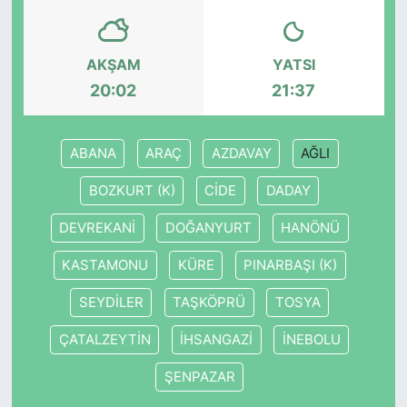
SİYASET
AKŞAM
YATSI
SON DAKİKA HABERİ
20:02
21:37
SPOR
ABANA
ARAÇ
AZDAVAY
AĞLI
TEKNOLOJİ
BOZKURT (K)
CİDE
DADAY
TÜRKİYE VE DÜNYA GÜNDEMİ
DEVREKANİ
DOĞANYURT
HANÖNÜ
KASTAMONU
KÜRE
PINARBAŞI (K)
VİDEO GALERİ
SEYDİLER
TAŞKÖPRÜ
TOSYA
YAŞAM
ÇATALZEYTİN
İHSANGAZİ
İNEBOLU
ŞENPAZAR