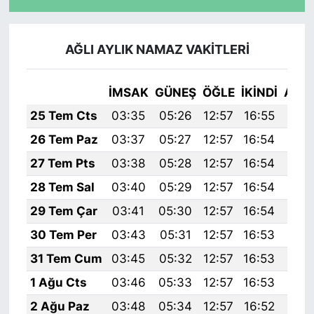
AĞLI AYLIK NAMAZ VAKITLERI
İMSAK
GÜNEŞ
ÖĞLE
İKINDI
AKŞ
25 Tem Cts
03:35
05:26
12:57
16:55
20:
26 Tem Paz
03:37
05:27
12:57
16:54
20:
27 Tem Pts
03:38
05:28
12:57
16:54
20:
28 Tem Sal
03:40
05:29
12:57
16:54
20:
29 Tem Çar
03:41
05:30
12:57
16:54
20:
30 Tem Per
03:43
05:31
12:57
16:53
20:
31 Tem Cum
03:45
05:32
12:57
16:53
20:
1 Ağu Cts
03:46
05:33
12:57
16:53
20:
2 Ağu Paz
03:48
05:34
12:57
16:52
20: