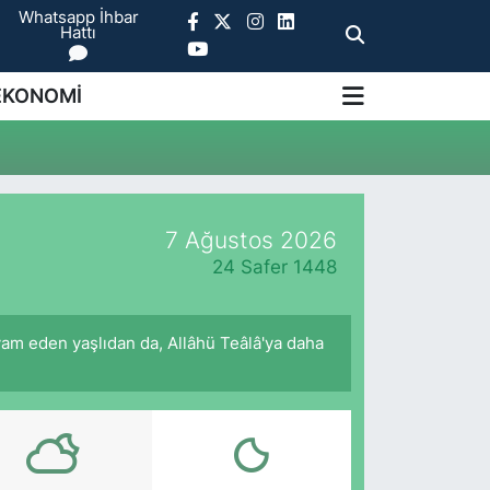
Whatsapp İhbar
Hattı
EKONOMİ
7 Ağustos 2026
24 Safer 1448
am eden yaşlıdan da, Allâhü Teâlâ'ya daha