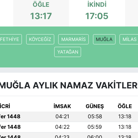
ÖĞLE
İKINDI
13:17
17:05
FETHİYE
KÖYCEĞİZ
MARMARİS
MUĞLA
MİLAS
YATAĞAN
MUĞLA AYLIK NAMAZ VAKITLER
İCRİ
İMSAK
GÜNEŞ
ÖĞLE
fer 1448
04:21
05:58
13:18
fer 1448
04:22
05:59
13:18
fer 1448
04:23
06:00
13:18