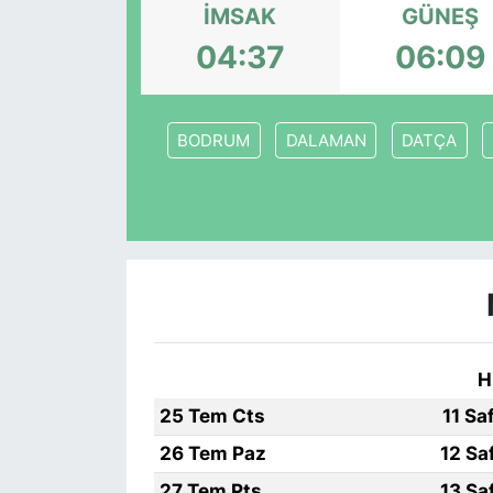
İMSAK
GÜNEŞ
KÖŞE YAZILARI
04:37
06:09
KÖŞE YAZILARI (Arşiv)
BODRUM
DALAMAN
DATÇA
KÜLTÜR SANAT
MAGAZİN
RÖPORTAJ
SAĞLIK
SARIYER HABERLERİ
H
25 Tem Cts
11 Sa
SARIYER İMAR BARIŞI
26 Tem Paz
12 Sa
SEKTÖR
27 Tem Pts
13 Sa