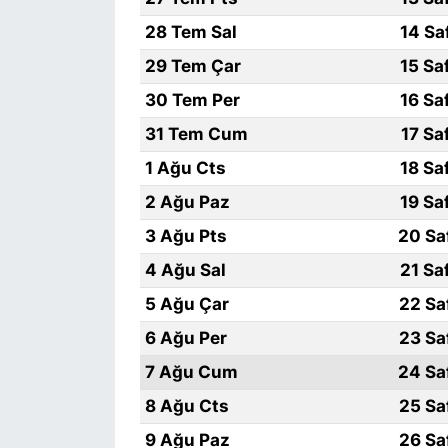
28 Tem Sal
14 Sa
SİYASET
29 Tem Çar
15 Sa
SON DAKİKA HABERİ
30 Tem Per
16 Sa
31 Tem Cum
17 Sa
SPOR
1 Ağu Cts
18 Sa
TEKNOLOJİ
2 Ağu Paz
19 Sa
3 Ağu Pts
20 Sa
TÜRKİYE VE DÜNYA GÜNDEMİ
4 Ağu Sal
21 Sa
VİDEO GALERİ
5 Ağu Çar
22 Sa
6 Ağu Per
23 Sa
YAŞAM
7 Ağu Cum
24 Sa
8 Ağu Cts
25 Sa
9 Ağu Paz
26 Sa