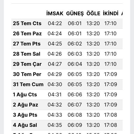
İMSAK
GÜNEŞ
ÖĞLE
İKINDI
AKŞ
25 Tem Cts
04:22
06:01
13:20
17:10
20:
26 Tem Paz
04:24
06:01
13:20
17:10
20:
27 Tem Pts
04:25
06:02
13:20
17:10
20:
28 Tem Sal
04:26
06:03
13:20
17:10
20:
29 Tem Çar
04:27
06:04
13:20
17:10
20:
30 Tem Per
04:29
06:05
13:20
17:09
20:
31 Tem Cum
04:30
06:05
13:20
17:09
20:
1 Ağu Cts
04:31
06:06
13:20
17:09
20:
2 Ağu Paz
04:32
06:07
13:20
17:09
20:
3 Ağu Pts
04:33
06:08
13:20
17:08
20:
4 Ağu Sal
04:35
06:09
13:20
17:08
20: