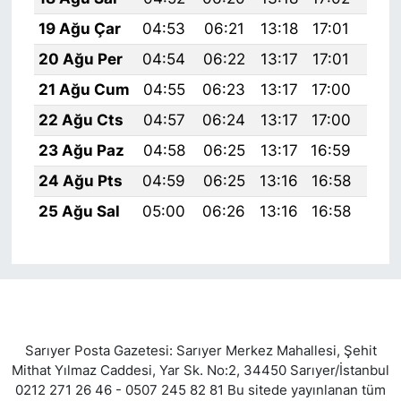
19 Ağu Çar
04:53
06:21
13:18
17:01
20:
20 Ağu Per
04:54
06:22
13:17
17:01
20:
21 Ağu Cum
04:55
06:23
13:17
17:00
20:
22 Ağu Cts
04:57
06:24
13:17
17:00
20:
23 Ağu Paz
04:58
06:25
13:17
16:59
19:
24 Ağu Pts
04:59
06:25
13:16
16:58
19:
25 Ağu Sal
05:00
06:26
13:16
16:58
19:
Sarıyer Posta Gazetesi: Sarıyer Merkez Mahallesi, Şehit
Mithat Yılmaz Caddesi, Yar Sk. No:2, 34450 Sarıyer/İstanbul
0212 271 26 46 - 0507 245 82 81 Bu sitede yayınlanan tüm