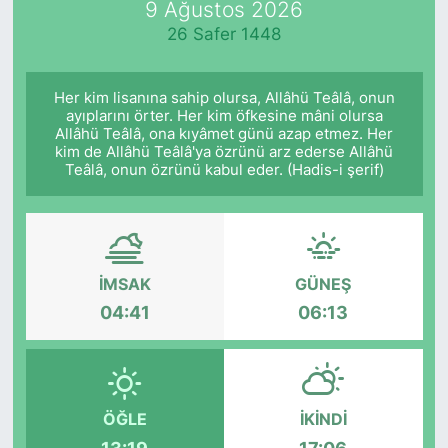
9 Ağustos 2026
26 Safer 1448
KÖŞE YAZILARI
KÖŞE YAZILARI (Arşiv)
Her kim lisanına sahip olursa, Allâhü Teâlâ, onun
ayıplarını örter. Her kim öfkesine mâni olursa
Allâhü Teâlâ, ona kıyâmet günü azap etmez. Her
KÜLTÜR SANAT
kim de Allâhü Teâlâ'ya özrünü arz ederse Allâhü
Teâlâ, onun özrünü kabul eder. (Hadis-i şerif)
MAGAZİN
RÖPORTAJ
İMSAK
GÜNEŞ
SAĞLIK
04:41
06:13
SARIYER HABERLERİ
SARIYER İMAR BARIŞI
ÖĞLE
İKINDI
SEKTÖR