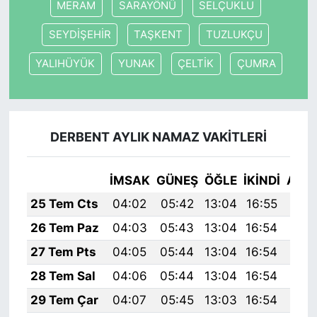
MERAM
SARAYÖNÜ
SELÇUKLU
SEYDİŞEHİR
TAŞKENT
TUZLUKÇU
YALIHÜYÜK
YUNAK
ÇELTİK
ÇUMRA
DERBENT AYLIK NAMAZ VAKITLERI
İMSAK
GÜNEŞ
ÖĞLE
İKINDI
AKŞ
25 Tem Cts
04:02
05:42
13:04
16:55
20:
26 Tem Paz
04:03
05:43
13:04
16:54
20:
27 Tem Pts
04:05
05:44
13:04
16:54
20:
28 Tem Sal
04:06
05:44
13:04
16:54
20:
29 Tem Çar
04:07
05:45
13:03
16:54
20: