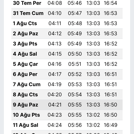
30 Tem Per
04:08
05:46
13:03
16:54
20:
31 Tem Cum
04:10
05:47
13:03
16:53
20:
1 Ağu Cts
04:11
05:48
13:03
16:53
20:
2 Ağu Paz
04:12
05:49
13:03
16:53
20:
3 Ağu Pts
04:13
05:49
13:03
16:52
20:
4 Ağu Sal
04:15
05:50
13:03
16:52
20:
5 Ağu Çar
04:16
05:51
13:03
16:52
20:
6 Ağu Per
04:17
05:52
13:03
16:51
20:
7 Ağu Cum
04:19
05:53
13:03
16:51
20:
8 Ağu Cts
04:20
05:54
13:03
16:51
20:
9 Ağu Paz
04:21
05:55
13:03
16:50
20:
10 Ağu Pts
04:23
05:55
13:02
16:50
19:
11 Ağu Sal
04:24
05:56
13:02
16:49
19: