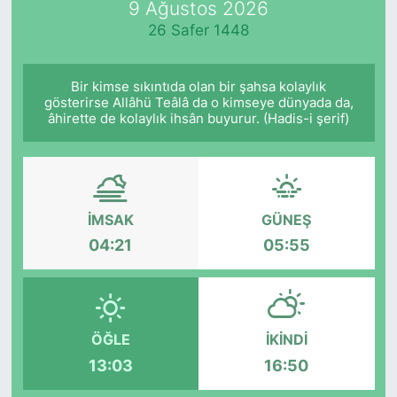
9 Ağustos 2026
26 Safer 1448
KÖŞE YAZILARI
KÖŞE YAZILARI (Arşiv)
Bir kimse sıkıntıda olan bir şahsa kolaylık
gösterirse Allâhü Teâlâ da o kimseye dünyada da,
âhirette de kolaylık ihsân buyurur. (Hadis-i şerif)
KÜLTÜR SANAT
MAGAZİN
RÖPORTAJ
İMSAK
GÜNEŞ
04:21
05:55
SAĞLIK
SARIYER HABERLERİ
ÖĞLE
İKINDI
SARIYER İMAR BARIŞI
13:03
16:50
SEKTÖR