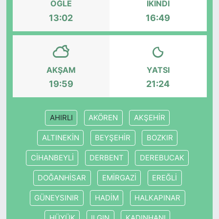
ÖĞLE
İKINDI
13:02
16:49
SİYASET
SON DAKİKA HABERİ
AKŞAM
YATSI
SPOR
19:59
21:24
TEKNOLOJİ
AHIRLI
AKÖREN
AKŞEHİR
TÜRKİYE VE DÜNYA GÜNDEMİ
ALTINEKİN
BEYŞEHİR
BOZKIR
VİDEO GALERİ
CİHANBEYLİ
DERBENT
DEREBUCAK
YAŞAM
DOĞANHİSAR
EMİRGAZİ
EREĞLİ
GÜNEYSINIR
HADİM
HALKAPINAR
HÜYÜK
ILGIN
KADINHANI