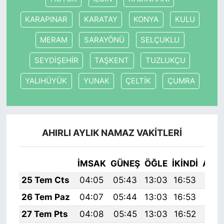
KARAPINAR
KARATAY
KONYA
KULU
MERAM
SARAYÖNÜ
SELÇUKLU
SEYDİŞEHİR
TAŞKENT
TUZLUKÇU
YALIHÜYÜK
YUNAK
ÇELTİK
ÇUMRA
AHIRLI AYLIK NAMAZ VAKITLERI
İMSAK
GÜNEŞ
ÖĞLE
İKINDI
AKŞ
25 Tem Cts
04:05
05:43
13:03
16:53
20:
26 Tem Paz
04:07
05:44
13:03
16:53
20:
27 Tem Pts
04:08
05:45
13:03
16:52
20: