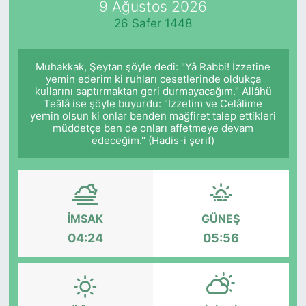
9 Ağustos 2026
26 Safer 1448
KÖŞE YAZILARI
KÖŞE YAZILARI (Arşiv)
Muhakkak, Şeytan şöyle dedi: "Yâ Rabbi! İzzetine
yemin ederim ki ruhları cesetlerinde oldukça
kullarını saptırmaktan geri durmayacağım." Allâhü
KÜLTÜR SANAT
Teâlâ ise şöyle buyurdu: "İzzetim ve Celâlime
yemin olsun ki onlar benden mağfiret talep ettikleri
MAGAZİN
müddetçe ben de onları affetmeye devam
edeceğim." (Hadis-i şerif)
RÖPORTAJ
SAĞLIK
İMSAK
GÜNEŞ
SARIYER HABERLERİ
04:24
05:56
SARIYER İMAR BARIŞI
SEKTÖR