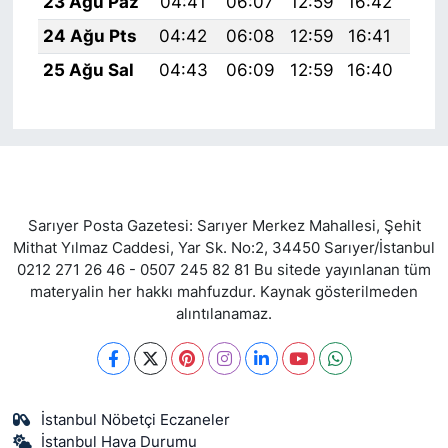
23 Ağu Paz
04:41
06:07
12:59
16:42
19:
24 Ağu Pts
04:42
06:08
12:59
16:41
19:
25 Ağu Sal
04:43
06:09
12:59
16:40
19:
Sarıyer Posta Gazetesi: Sarıyer Merkez Mahallesi, Şehit
Mithat Yılmaz Caddesi, Yar Sk. No:2, 34450 Sarıyer/İstanbul
0212 271 26 46 - 0507 245 82 81 Bu sitede yayınlanan tüm
materyalin her hakkı mahfuzdur. Kaynak gösterilmeden
alıntılanamaz.
İstanbul Nöbetçi Eczaneler
İstanbul Hava Durumu