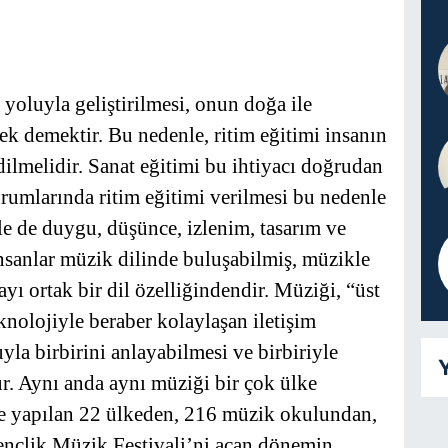
yoluyla geliştirilmesi, onun doğa ile
 demektir. Bu nedenle, ritim eğitimi insanın
dilmelidir. Sanat eğitimi bu ihtiyacı doğrudan
urumlarında ritim eğitimi verilmesi bu nedenle
rle de duygu, düşünce, izlenim, tasarım ve
 insanlar müzik dilinde buluşabilmiş, müzikle
ı ortak bir dil özelliğindendir. Müziği, “üst
knolojiyle beraber kolaylaşan iletişim
la birbirini anlayabilmesi ve birbiriyle
Y
. Aynı anda aynı müziği bir çok ülke
e yapılan 22 ülkeden, 216 müzik okulundan,
ençlik Müzik Festivali’ni açan dönemin