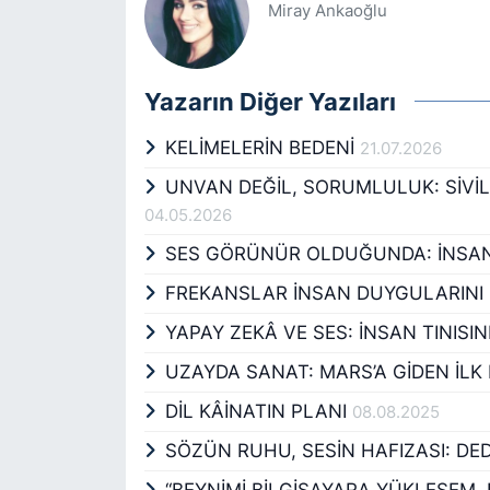
Miray Ankaoğlu
Yazarın Diğer Yazıları
KELİMELERİN BEDENİ
21.07.2026
UNVAN DEĞİL, SORUMLULUK: SİVİ
04.05.2026
SES GÖRÜNÜR OLDUĞUNDA: İNSAN 
FREKANSLAR İNSAN DUYGULARINI 
YAPAY ZEKÂ VE SES: İNSAN TINISI
UZAYDA SANAT: MARS’A GİDEN İLK
DİL KÂİNATIN PLANI
08.08.2025
SÖZÜN RUHU, SESİN HAFIZASI: D
“BEYNİMİ BİLGİSAYARA YÜKLESEM,