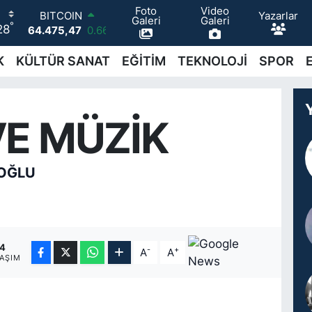
Foto
Video
Yazarlar
BITCOIN
Galeri
Galeri
°
28
64.475,47
0.66
DOLAR
47,5986
0.06
K
KÜLTÜR SANAT
EĞİTİM
TEKNOLOJİ
SPOR
EURO
55,0700
0.1
STERLİN
64,2438
0.21
VE MÜZİK
GRAM ALTIN
6518.23
0.39
BİST100
OĞLU
13.703
0
4
-
+
A
A
AŞIM