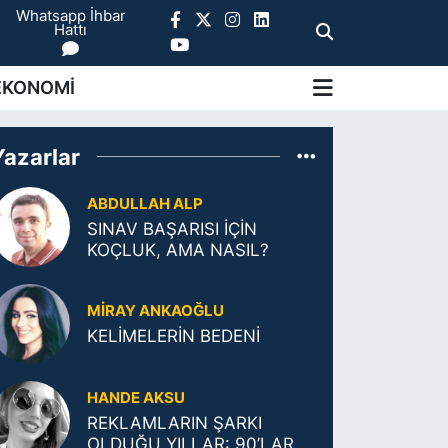
Whatsapp İhbar
Hattı
EKONOMİ
Yazarlar
ABDULLAH ALP
SINAV BAŞARISI İÇİN
KOÇLUK, AMA NASIL?
MIRAY ANKAOĞLU
KELİMELERİN BEDENİ
HANDE AKSU
REKLAMLARIN ŞARKI
OLDUĞU YILLAR: 90’LAR