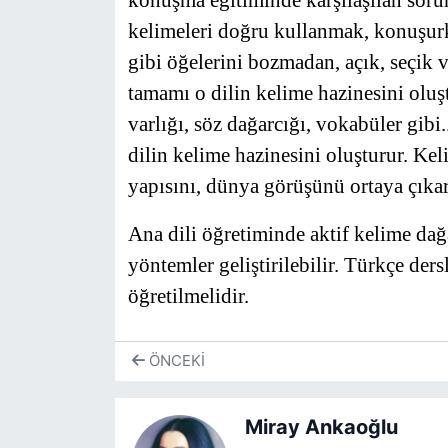
konuşma eğitiminde karşılaşılan sorunl
kelimeleri doğru kullanmak, konuşurke
gibi öğelerini bozmadan, açık, seçik ve
tamamı o dilin kelime hazinesini oluştu
varlığı, söz dağarcığı, vokabüler gibi..
dilin kelime hazinesini oluşturur. Ke
yapısını, dünya görüşünü ortaya çıkar
Ana dili öğretiminde aktif kelime dağar
yöntemler geliştirilebilir. Türkçe dersl
öğretilmelidir.
ÖNCEKI
Miray Ankaoğlu