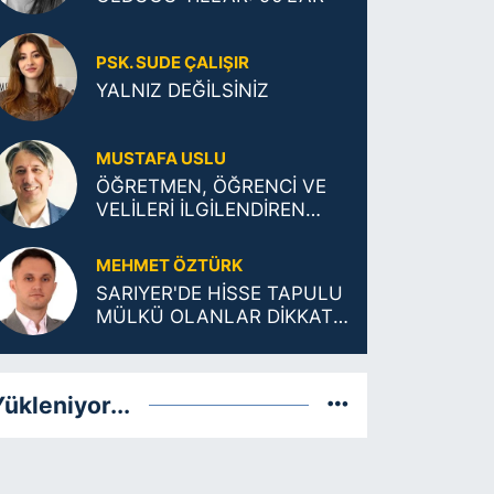
PSK. SUDE ÇALIŞIR
YALNIZ DEĞİLSİNİZ
MUSTAFA USLU
ÖĞRETMEN, ÖĞRENCİ VE
VELİLERİ İLGİLENDİREN
TARİHİ KARAR
MEHMET ÖZTÜRK
SARIYER'DE HİSSE TAPULU
MÜLKÜ OLANLAR DİKKAT:
ŞUFA (ÖNALIM) ŞARTLARI
DEĞİŞTİ!
ükleniyor...