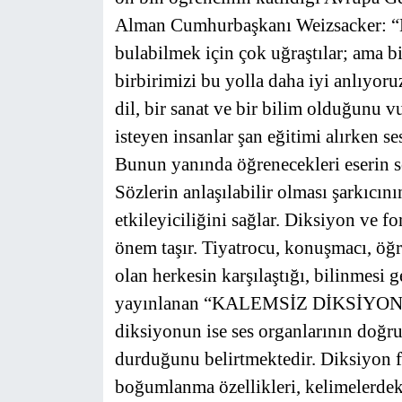
Alman Cumhurbaşkanı Weizsacker: “Bazı
SİYASET
bulabilmek için çok uğraştılar; ama b
birbirimizi bu yolla daha iyi anlıyoru
SON DAKİKA HABERİ
dil, bir sanat ve bir bilim olduğunu 
SPOR
isteyen insanlar şan eğitimi alırken se
Bunun yanında öğrenecekleri eserin söz
TEKNOLOJİ
Sözlerin anlaşılabilir olması şarkıcın
etkileyiciliğini sağlar. Diksiyon ve f
TÜRKİYE VE DÜNYA GÜNDEMİ
önem taşır. Tiyatrocu, konuşmacı, öğret
VİDEO GALERİ
olan herkesin karşılaştığı, bilinmesi 
yayınlanan “KALEMSİZ DİKSİYON ” adl
YAŞAM
diksiyonun ise ses organlarının doğru 
durduğunu belirtmektedir. Diksiyon fo
boğumlanma özellikleri, kelimelerdeki 