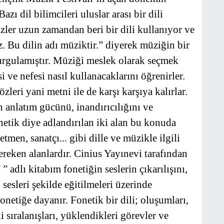
 dil bilimcileri uluslar arası bir dili
izler uzun zamandan beri bir dili kullanıyor ve
z. Bu dilin adı müziktir.” diyerek müziğin bir
vurgulamıştır. Müziği meslek olarak seçmek
si ve nefesi nasıl kullanacaklarını öğrenirler.
leri yani metni ile de karşı karşıya kalırlar.
ın anlatım gücünü, inandırıcılığını ve
onetik diye adlandırılan iki alan bu konuda
men, sanatçı... gibi dille ve müzikle ilgili
gereken alanlardır. Cinius Yayınevi tarafından
ı kitabım fonetiğin seslerin çıkarılışını,
sesleri şekilde eğitilmeleri üzerinde
netiğe dayanır. Fonetik bir dili; oluşumları,
sıralanışları, yüklendikleri görevler ve