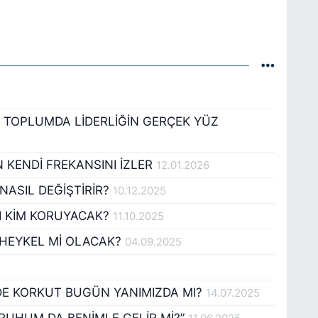
L TOPLUMDA LİDERLİĞİN GERÇEK YÜZ
KENDİ FREKANSINI İZLER
12.01.2026
NASIL DEĞİŞTİRİR?
10.12.2025
NI KİM KORUYACAK?
11.10.2025
 HEYKEL Mİ OLACAK?
04.09.2025
EDE KORKUT BUGÜN YANIMIZDA MI?
14.07.2025
 RUHUM DA BENİMLE GELİR Mİ?”