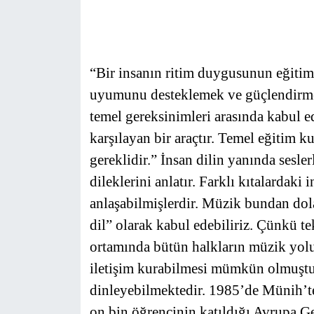
KÖŞE YAZILARI
KÖŞE YAZILARI (Arşiv)
“Bir insanın ritim duygusunun eğitim 
uyumunu desteklemek ve güçlendirmek
KÜLTÜR SANAT
temel gereksinimleri arasında kabul e
MAGAZİN
karşılayan bir araçtır. Temel eğitim k
gereklidir.” İnsan dilin yanında sesle
RÖPORTAJ
dileklerini anlatır. Farklı kıtalardaki
anlaşabilmişlerdir. Müzik bundan dolay
SAĞLIK
dil” olarak kabul edebiliriz. Çünkü te
SARIYER HABERLERİ
ortamında bütün halkların müzik yoluy
iletişim kurabilmesi mümkün olmuştur
SARIYER İMAR BARIŞI
dinleyebilmektedir. 1985’de Münih’t
on bin öğrencinin katıldığı Avrupa G
SEKTÖR