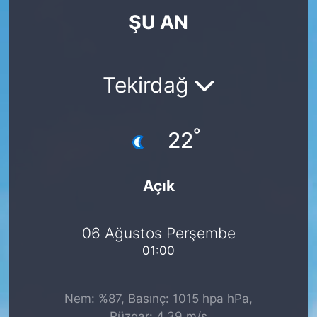
ŞU AN
KÖŞE YAZILARI
KÖŞE YAZILARI (Arşiv)
Tekirdağ
KÜLTÜR SANAT
°
MAGAZİN
22
RÖPORTAJ
Açık
SAĞLIK
06 Ağustos Perşembe
SARIYER HABERLERİ
01:00
SARIYER İMAR BARIŞI
Nem: %87, Basınç: 1015 hpa hPa,
SEKTÖR
Rüzgar: 4.39 m/s