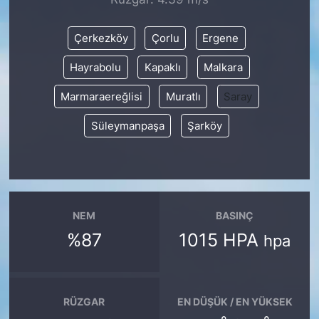
SİYASET
Çerkezköy
Çorlu
Ergene
Hayrabolu
Kapaklı
Malkara
SON DAKİKA HABERİ
Marmaraereğlisi
Muratlı
Saray
SPOR
Süleymanpaşa
Şarköy
TEKNOLOJİ
TÜRKİYE VE DÜNYA GÜNDEMİ
VİDEO GALERİ
NEM
BASINÇ
%87
1015 HPA
hpa
YAŞAM
RÜZGAR
EN DÜŞÜK / EN YÜKSEK