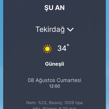
ŞU AN
KÖŞE YAZILARI
KÖŞE YAZILARI (Arşiv)
Tekirdağ
KÜLTÜR SANAT
°
MAGAZİN
34
RÖPORTAJ
Güneşli
SAĞLIK
08 Ağustos Cumartesi
SARIYER HABERLERİ
12:00
SARIYER İMAR BARIŞI
Nem: %23, Basınç: 1009 hpa
SEKTÖR
hPa, Rüzgar: 6.00 m/s