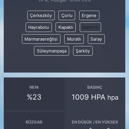
SİYASET
Çerkezköy
Çorlu
Ergene
Hayrabolu
Kapaklı
Malkara
SON DAKİKA HABERİ
Marmaraereğlisi
Muratlı
Saray
SPOR
Süleymanpaşa
Şarköy
TEKNOLOJİ
TÜRKİYE VE DÜNYA GÜNDEMİ
VİDEO GALERİ
NEM
BASINÇ
%23
1009 HPA
hpa
YAŞAM
RÜZGAR
EN DÜŞÜK / EN YÜKSEK