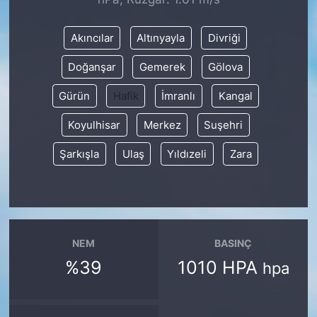
SİYASET
Akıncılar
Altınyayla
Divriği
Doğanşar
Gemerek
Gölova
SON DAKİKA HABERİ
Gürün
Hafik
İmranlı
Kangal
SPOR
Koyulhisar
Merkez
Suşehri
TEKNOLOJİ
Şarkışla
Ulaş
Yıldızeli
Zara
TÜRKİYE VE DÜNYA GÜNDEMİ
VİDEO GALERİ
NEM
BASINÇ
YAŞAM
%39
1010 HPA
hpa