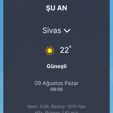
ŞU AN
KÖŞE YAZILARI
KÖŞE YAZILARI (Arşiv)
Sivas
KÜLTÜR SANAT
°
MAGAZİN
22
RÖPORTAJ
Güneşli
SAĞLIK
09 Ağustos Pazar
SARIYER HABERLERİ
09:00
SARIYER İMAR BARIŞI
Nem: %39, Basınç: 1010 hpa
SEKTÖR
hPa, Rüzgar: 1.61 m/s