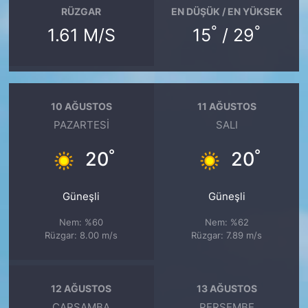
RÜZGAR
EN DÜŞÜK / EN YÜKSEK
°
°
1.61 M/S
15
/ 29
10 AĞUSTOS
11 AĞUSTOS
PAZARTESI
SALI
°
°
20
20
Güneşli
Güneşli
Nem: %60
Nem: %62
Rüzgar: 8.00 m/s
Rüzgar: 7.89 m/s
12 AĞUSTOS
13 AĞUSTOS
ÇARŞAMBA
PERŞEMBE