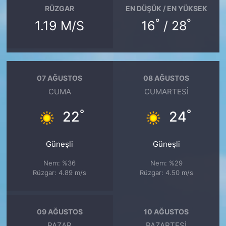
RÜZGAR
EN DÜŞÜK / EN YÜKSEK
°
°
1.19 M/S
16
/ 28
07 AĞUSTOS
08 AĞUSTOS
CUMA
CUMARTESI
°
°
22
24
Güneşli
Güneşli
Nem: %36
Nem: %29
Rüzgar: 4.89 m/s
Rüzgar: 4.50 m/s
09 AĞUSTOS
10 AĞUSTOS
PAZAR
PAZARTESI