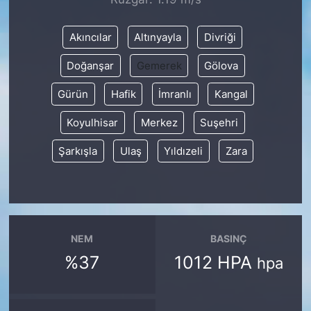
SİYASET
Akıncılar
Altınyayla
Divriği
Doğanşar
Gemerek
Gölova
SON DAKİKA HABERİ
Gürün
Hafik
İmranlı
Kangal
SPOR
Koyulhisar
Merkez
Suşehri
TEKNOLOJİ
Şarkışla
Ulaş
Yıldızeli
Zara
TÜRKİYE VE DÜNYA GÜNDEMİ
VİDEO GALERİ
NEM
BASINÇ
YAŞAM
%37
1012 HPA
hpa