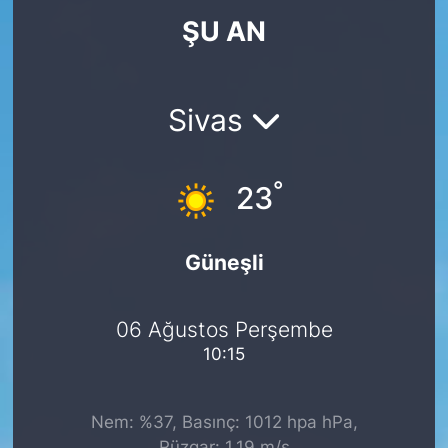
ŞU AN
KÖŞE YAZILARI
KÖŞE YAZILARI (Arşiv)
Sivas
KÜLTÜR SANAT
°
MAGAZİN
23
RÖPORTAJ
Güneşli
SAĞLIK
06 Ağustos Perşembe
SARIYER HABERLERİ
10:15
SARIYER İMAR BARIŞI
Nem: %37, Basınç: 1012 hpa hPa,
SEKTÖR
Rüzgar: 1.19 m/s