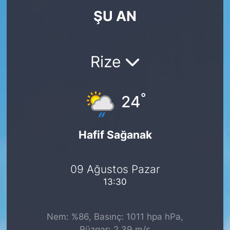
ŞU AN
KÖŞE YAZILARI
KÖŞE YAZILARI (Arşiv)
Rize
KÜLTÜR SANAT
°
MAGAZİN
24
RÖPORTAJ
Hafif Sağanak
SAĞLIK
09 Ağustos Pazar
SARIYER HABERLERİ
13:30
SARIYER İMAR BARIŞI
Nem: %86, Basınç: 1011 hpa hPa,
SEKTÖR
Rüzgar: 2.39 m/s