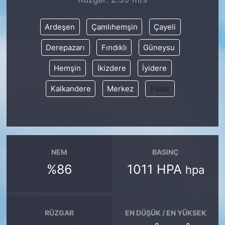
SİYASET
Ardeşen
Çamlıhemşin
Çayeli
Derepazarı
Fındıklı
Güneysu
SON DAKİKA HABERİ
Hemşin
İkizdere
İyidere
SPOR
Kalkandere
Merkez
Pazar
TEKNOLOJİ
TÜRKİYE VE DÜNYA GÜNDEMİ
VİDEO GALERİ
NEM
BASINÇ
%86
1011 HPA
hpa
YAŞAM
RÜZGAR
EN DÜŞÜK / EN YÜKSEK