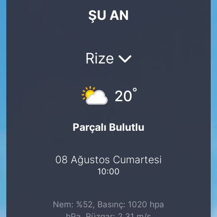
ŞU AN
KÖŞE YAZILARI
KÖŞE YAZILARI (Arşiv)
Rize
KÜLTÜR SANAT
°
MAGAZİN
20
RÖPORTAJ
Parçalı Bulutlu
SAĞLIK
08 Ağustos Cumartesi
SARIYER HABERLERİ
10:00
SARIYER İMAR BARIŞI
Nem: %52, Basınç: 1020 hpa
SEKTÖR
hPa, Rüzgar: 2.31 m/s