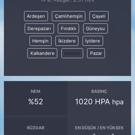
SİYASET
Ardeşen
Çamlıhemşin
Çayeli
Derepazarı
Fındıklı
Güneysu
SON DAKİKA HABERİ
Hemşin
İkizdere
İyidere
SPOR
Kalkandere
Merkez
Pazar
TEKNOLOJİ
TÜRKİYE VE DÜNYA GÜNDEMİ
VİDEO GALERİ
NEM
BASINÇ
%52
1020 HPA
hpa
YAŞAM
RÜZGAR
EN DÜŞÜK / EN YÜKSEK