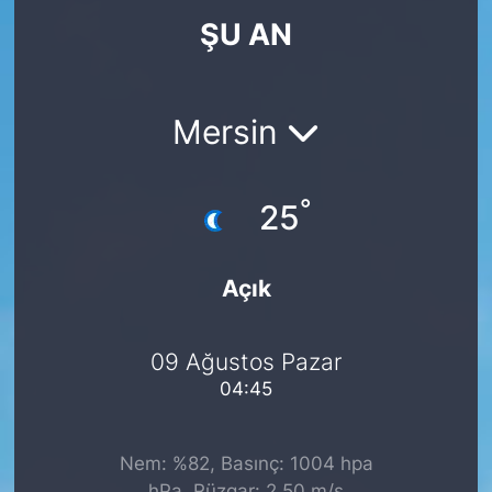
ŞU AN
KÖŞE YAZILARI
KÖŞE YAZILARI (Arşiv)
Mersin
KÜLTÜR SANAT
°
MAGAZİN
25
RÖPORTAJ
Açık
SAĞLIK
09 Ağustos Pazar
SARIYER HABERLERİ
04:45
SARIYER İMAR BARIŞI
Nem: %82, Basınç: 1004 hpa
SEKTÖR
hPa, Rüzgar: 2.50 m/s