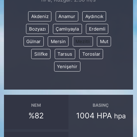
SİYASET
Akdeniz
Anamur
Aydıncık
Bozyazı
Çamlıyayla
Erdemli
SON DAKİKA HABERİ
Gülnar
Mersin
Mezitli
Mut
SPOR
Silifke
Tarsus
Toroslar
TEKNOLOJİ
Yenişehir
TÜRKİYE VE DÜNYA GÜNDEMİ
VİDEO GALERİ
NEM
BASINÇ
YAŞAM
%82
1004 HPA
hpa