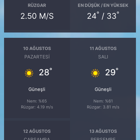
RÜZGAR
EN DÜŞÜK / EN YÜKSEK
°
°
2.50 M/S
24
/ 33
10 AĞUSTOS
11 AĞUSTOS
PAZARTESI
SALI
°
°
28
29
Güneşli
Güneşli
Nem: %65
Nem: %61
Rüzgar: 4.19 m/s
Rüzgar: 3.81 m/s
12 AĞUSTOS
13 AĞUSTOS
ÇARŞAMBA
PERŞEMBE