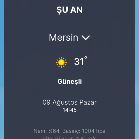
ŞU AN
KÖŞE YAZILARI
KÖŞE YAZILARI (Arşiv)
Mersin
KÜLTÜR SANAT
°
MAGAZİN
31
RÖPORTAJ
Güneşli
SAĞLIK
09 Ağustos Pazar
SARIYER HABERLERİ
14:45
SARIYER İMAR BARIŞI
Nem: %64, Basınç: 1004 hpa
SEKTÖR
hPa, Rüzgar: 4.81 m/s