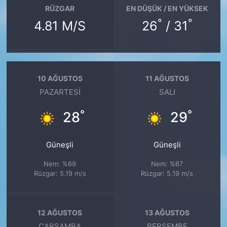
RÜZGAR
EN DÜŞÜK / EN YÜKSEK
°
°
4.81 M/S
26
/ 31
10 AĞUSTOS
11 AĞUSTOS
PAZARTESI
SALI
°
°
28
29
Güneşli
Güneşli
Nem: %69
Nem: %67
Rüzgar: 5.19 m/s
Rüzgar: 5.19 m/s
12 AĞUSTOS
13 AĞUSTOS
ÇARŞAMBA
PERŞEMBE