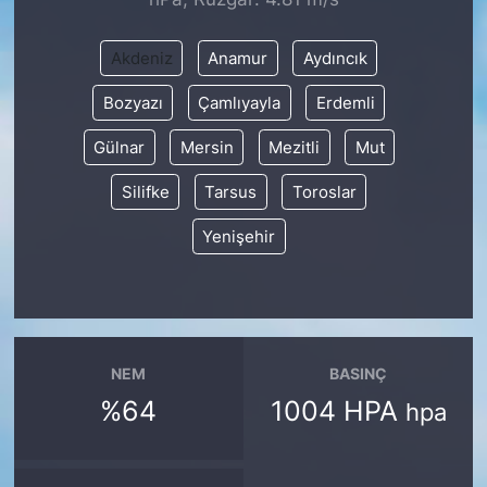
SİYASET
Akdeniz
Anamur
Aydıncık
Bozyazı
Çamlıyayla
Erdemli
SON DAKİKA HABERİ
Gülnar
Mersin
Mezitli
Mut
SPOR
Silifke
Tarsus
Toroslar
TEKNOLOJİ
Yenişehir
TÜRKİYE VE DÜNYA GÜNDEMİ
VİDEO GALERİ
NEM
BASINÇ
YAŞAM
%64
1004 HPA
hpa