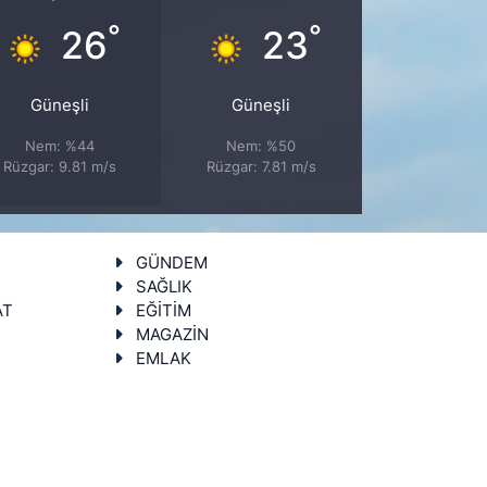
°
°
26
23
Güneşli
Güneşli
Nem: %44
Nem: %50
Rüzgar: 9.81 m/s
Rüzgar: 7.81 m/s
GÜNDEM
SAĞLIK
AT
EĞİTİM
MAGAZİN
EMLAK