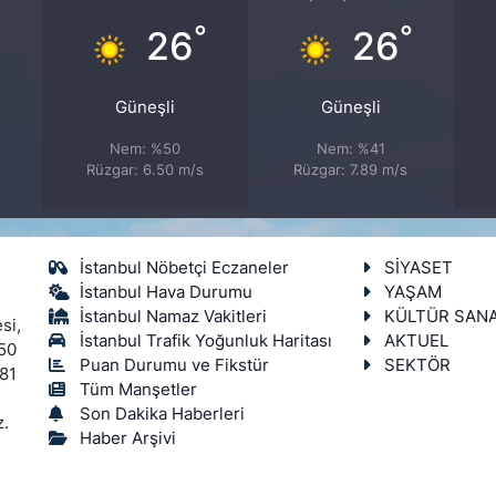
°
°
°
26
26
Güneşli
Güneşli
Nem: %50
Nem: %41
Rüzgar: 6.50 m/s
Rüzgar: 7.89 m/s
İstanbul Nöbetçi Eczaneler
SİYASET
İstanbul Hava Durumu
YAŞAM
İstanbul Namaz Vakitleri
KÜLTÜR SAN
si,
İstanbul Trafik Yoğunluk Haritası
AKTUEL
450
Puan Durumu ve Fikstür
SEKTÖR
 81
Tüm Manşetler
Son Dakika Haberleri
z.
Haber Arşivi