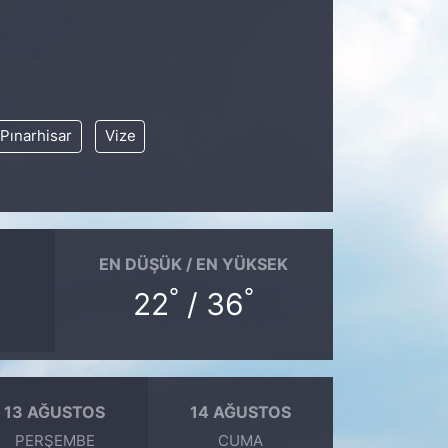
Pınarhisar
Vize
EN DÜŞÜK / EN YÜKSEK
°
°
22
/ 36
13 AĞUSTOS
14 AĞUSTOS
PERŞEMBE
CUMA