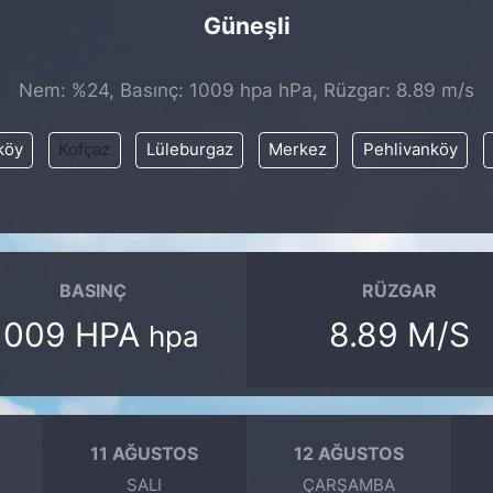
Güneşli
Nem: %24, Basınç: 1009 hpa hPa, Rüzgar: 8.89 m/s
köy
Kofçaz
Lüleburgaz
Merkez
Pehlivanköy
BASINÇ
RÜZGAR
1009 HPA
8.89 M/S
hpa
11 AĞUSTOS
12 AĞUSTOS
SALI
ÇARŞAMBA