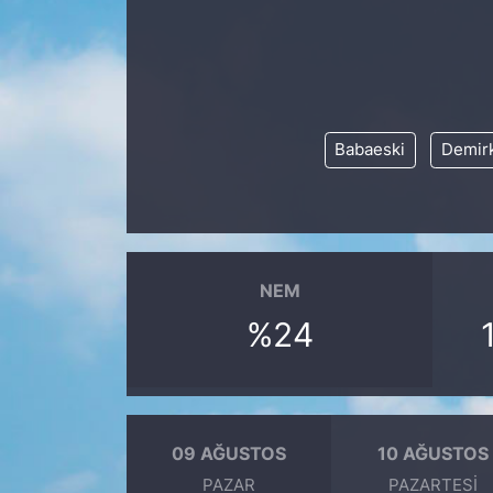
KÖŞE YAZILARI
KÖŞE YAZILARI (Arşiv)
Babaeski
Demir
KÜLTÜR SANAT
MAGAZİN
RÖPORTAJ
NEM
SAĞLIK
%24
SARIYER HABERLERİ
SARIYER İMAR BARIŞI
09 AĞUSTOS
10 AĞUSTOS
PAZAR
PAZARTESI
SEKTÖR