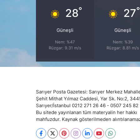
°
28
27
SİYASET
SON DAKİKA HABERİ
Güneşli
Güneşli
Nem: %47
Nem: %39
SPOR
Rüzgar: 9.31 m/s
Rüzgar: 8.81 m/s
TEKNOLOJİ
TÜRKİYE VE DÜNYA GÜNDEMİ
Sarıyer Posta Gazetesi: Sarıyer Merkez Mahalle
VİDEO GALERİ
Şehit Mithat Yılmaz Caddesi, Yar Sk. No:2, 34
Sarıyer/İstanbul 0212 271 26 46 - 0507 245 82
YAŞAM
Bu sitede yayınlanan tüm materyalin her hakkı
mahfuzdur. Kaynak gösterilmeden alıntılanama