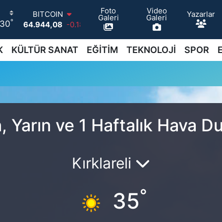
Foto
Video
Yazarlar
BITCOIN
Galeri
Galeri
°
30
64.944,08
-0.18
DOLAR
47,7436
0.18
K
KÜLTÜR SANAT
EĞİTİM
TEKNOLOJİ
SPOR
EURO
55,2510
0.32
u
STERLİN
64,4811
0.38
GRAM ALTIN
6660.55
0.03
BİST100
 Yarın ve 1 Haftalık Hava 
13.779
-14
Kırklareli
°
35