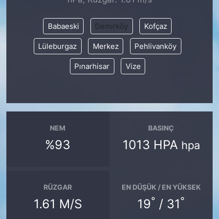
SİYASET
Babaeski
Demirköy
Kofçaz
Lüleburgaz
Merkez
Pehlivanköy
SON DAKİKA HABERİ
Pınarhisar
Vize
SPOR
TEKNOLOJİ
TÜRKİYE VE DÜNYA GÜNDEMİ
NEM
BASINÇ
%93
1013 HPA
hpa
VİDEO GALERİ
YAŞAM
RÜZGAR
EN DÜŞÜK / EN YÜKSEK
°
°
1.61 M/S
19
/ 31