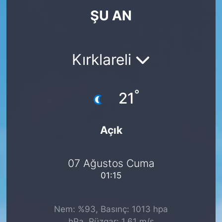
ŞU AN
KÖŞE YAZILARI
KÖŞE YAZILARI (Arşiv)
Kırklareli
KÜLTÜR SANAT
°
MAGAZİN
21
RÖPORTAJ
Açık
SAĞLIK
07 Ağustos Cuma
SARIYER HABERLERİ
01:15
SARIYER İMAR BARIŞI
Nem: %93, Basınç: 1013 hpa
SEKTÖR
hPa, Rüzgar: 1.61 m/s