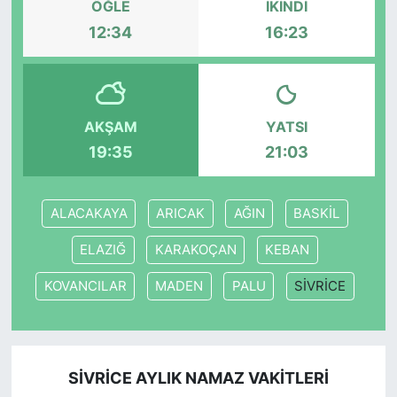
ÖĞLE
İKINDI
12:34
16:23
SİYASET
SON DAKİKA HABERİ
AKŞAM
YATSI
SPOR
19:35
21:03
TEKNOLOJİ
ALACAKAYA
ARICAK
AĞIN
BASKİL
TÜRKİYE VE DÜNYA GÜNDEMİ
ELAZIĞ
KARAKOÇAN
KEBAN
VİDEO GALERİ
KOVANCILAR
MADEN
PALU
SİVRİCE
YAŞAM
SİVRİCE AYLIK NAMAZ VAKITLERI