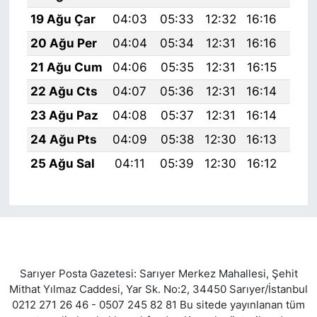
19 Ağu Çar
04:03
05:33
12:32
16:16
19:
20 Ağu Per
04:04
05:34
12:31
16:16
19:
21 Ağu Cum
04:06
05:35
12:31
16:15
19:
22 Ağu Cts
04:07
05:36
12:31
16:14
19:
23 Ağu Paz
04:08
05:37
12:31
16:14
19:
24 Ağu Pts
04:09
05:38
12:30
16:13
19:
25 Ağu Sal
04:11
05:39
12:30
16:12
19:
Sarıyer Posta Gazetesi: Sarıyer Merkez Mahallesi, Şehit
Mithat Yılmaz Caddesi, Yar Sk. No:2, 34450 Sarıyer/İstanbul
0212 271 26 46 - 0507 245 82 81 Bu sitede yayınlanan tüm