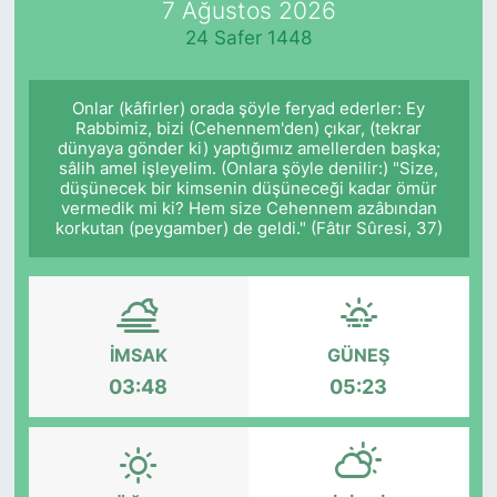
7 Ağustos 2026
24 Safer 1448
KÖŞE YAZILARI
KÖŞE YAZILARI (Arşiv)
Onlar (kâfirler) orada şöyle feryad ederler: Ey
Rabbimiz, bizi (Cehennem'den) çıkar, (tekrar
dünyaya gönder ki) yaptığımız amellerden başka;
KÜLTÜR SANAT
sâlih amel işleyelim. (Onlara şöyle denilir:) "Size,
düşünecek bir kimsenin düşüneceği kadar ömür
MAGAZİN
vermedik mi ki? Hem size Cehennem azâbından
korkutan (peygamber) de geldi." (Fâtır Sûresi, 37)
RÖPORTAJ
SAĞLIK
İMSAK
GÜNEŞ
SARIYER HABERLERİ
03:48
05:23
SARIYER İMAR BARIŞI
SEKTÖR