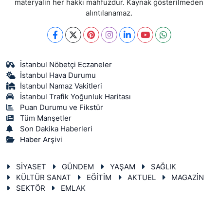
materyalin her hakkı mahfuzdur. Kaynak gösterilmeden
alıntılanamaz.
İstanbul Nöbetçi Eczaneler
İstanbul Hava Durumu
İstanbul Namaz Vakitleri
İstanbul Trafik Yoğunluk Haritası
Puan Durumu ve Fikstür
Tüm Manşetler
Son Dakika Haberleri
Haber Arşivi
SİYASET
GÜNDEM
YAŞAM
SAĞLIK
KÜLTÜR SANAT
EĞİTİM
AKTUEL
MAGAZİN
SEKTÖR
EMLAK