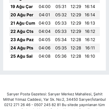
19 Ağu Çar
04:00
05:31
12:29
16:14
19:
20 Ağu Per
04:01
05:32
12:29
16:14
19:
21 Ağu Cum
04:03
05:33
12:29
16:13
19:
22 Ağu Cts
04:04
05:33
12:29
16:12
19:
23 Ağu Paz
04:05
05:34
12:28
16:12
19:
24 Ağu Pts
04:06
05:35
12:28
16:11
19:
25 Ağu Sal
04:08
05:36
12:28
16:10
19:
Sarıyer Posta Gazetesi: Sarıyer Merkez Mahallesi, Şehit
Mithat Yılmaz Caddesi, Yar Sk. No:2, 34450 Sarıyer/İstanbul
0212 271 26 46 - 0507 245 82 81 Bu sitede yayınlanan tüm