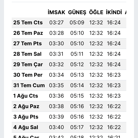
İMSAK
GÜNEŞ
ÖĞLE
İKINDI
AKŞ
25 Tem Cts
03:27
05:09
12:32
16:24
19:
26 Tem Paz
03:28
05:10
12:32
16:24
19:
27 Tem Pts
03:30
05:10
12:32
16:24
19:
28 Tem Sal
03:31
05:11
12:32
16:24
19:
29 Tem Çar
03:32
05:12
12:32
16:24
19:
30 Tem Per
03:34
05:13
12:32
16:23
19:
31 Tem Cum
03:35
05:14
12:32
16:23
19:
1 Ağu Cts
03:36
05:15
12:32
16:23
19:
2 Ağu Paz
03:38
05:16
12:32
16:22
19:
3 Ağu Pts
03:39
05:16
12:32
16:22
19:
4 Ağu Sal
03:40
05:17
12:32
16:22
19:
5 Ağu Çar
03:42
05:18
12:32
16:21
19: