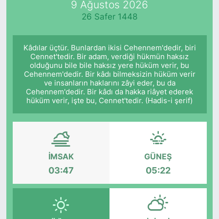
9 Ağustos 2026
26 Safer 1448
KÖŞE YAZILARI
KÖŞE YAZILARI (Arşiv)
Kâdılar üçtür. Bunlardan ikisi Cehennem'dedir, biri
Cennet'tedir. Bir adam, verdiği hükmün haksız
olduğunu bile bile haksız yere hüküm verir, bu
KÜLTÜR SANAT
Cehennem'dedir. Bir kâdı bilmeksizin hüküm verir
ve insanların haklarını zâyi eder, bu da
MAGAZİN
Cehennem'dedir. Bir kâdı da hakka riâyet ederek
hüküm verir, işte bu, Cennet'tedir. (Hadis-i şerif)
RÖPORTAJ
SAĞLIK
İMSAK
GÜNEŞ
SARIYER HABERLERİ
03:47
05:22
SARIYER İMAR BARIŞI
SEKTÖR