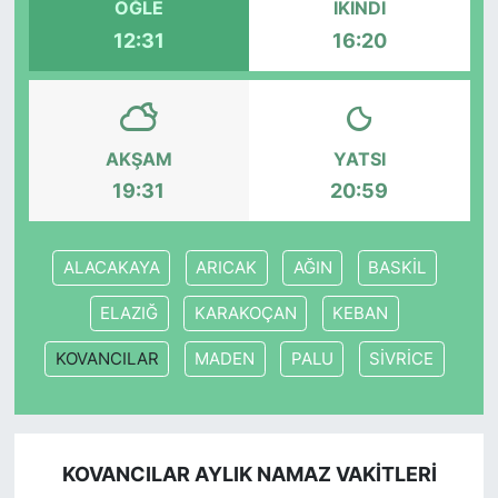
ÖĞLE
İKINDI
12:31
16:20
SİYASET
SON DAKİKA HABERİ
AKŞAM
YATSI
SPOR
19:31
20:59
TEKNOLOJİ
ALACAKAYA
ARICAK
AĞIN
BASKİL
TÜRKİYE VE DÜNYA GÜNDEMİ
ELAZIĞ
KARAKOÇAN
KEBAN
VİDEO GALERİ
KOVANCILAR
MADEN
PALU
SİVRİCE
YAŞAM
KOVANCILAR AYLIK NAMAZ VAKITLERI