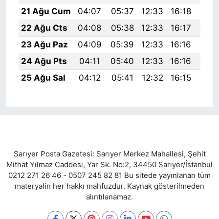
21 Ağu Cum
04:07
05:37
12:33
16:18
19:
22 Ağu Cts
04:08
05:38
12:33
16:17
19:
23 Ağu Paz
04:09
05:39
12:33
16:16
19:
24 Ağu Pts
04:11
05:40
12:33
16:16
19:
25 Ağu Sal
04:12
05:41
12:32
16:15
19:
Sarıyer Posta Gazetesi: Sarıyer Merkez Mahallesi, Şehit
Mithat Yılmaz Caddesi, Yar Sk. No:2, 34450 Sarıyer/İstanbul
0212 271 26 46 - 0507 245 82 81 Bu sitede yayınlanan tüm
materyalin her hakkı mahfuzdur. Kaynak gösterilmeden
alıntılanamaz.