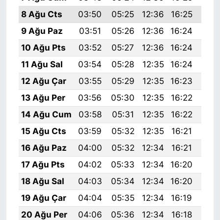
8 Ağu Cts
03:50
05:25
12:36
16:25
19:
9 Ağu Paz
03:51
05:26
12:36
16:24
19:
10 Ağu Pts
03:52
05:27
12:36
16:24
19:
11 Ağu Sal
03:54
05:28
12:35
16:24
19:
12 Ağu Çar
03:55
05:29
12:35
16:23
19:
13 Ağu Per
03:56
05:30
12:35
16:22
19:
14 Ağu Cum
03:58
05:31
12:35
16:22
19:
15 Ağu Cts
03:59
05:32
12:35
16:21
19:
16 Ağu Paz
04:00
05:32
12:34
16:21
19:
17 Ağu Pts
04:02
05:33
12:34
16:20
19:
18 Ağu Sal
04:03
05:34
12:34
16:20
19:
19 Ağu Çar
04:04
05:35
12:34
16:19
19:
20 Ağu Per
04:06
05:36
12:34
16:18
19: