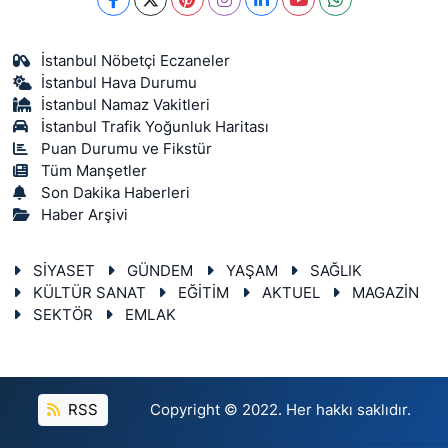
İstanbul Nöbetçi Eczaneler
İstanbul Hava Durumu
İstanbul Namaz Vakitleri
İstanbul Trafik Yoğunluk Haritası
Puan Durumu ve Fikstür
Tüm Manşetler
Son Dakika Haberleri
Haber Arşivi
SİYASET
GÜNDEM
YAŞAM
SAĞLIK
KÜLTÜR SANAT
EĞİTİM
AKTUEL
MAGAZİN
SEKTÖR
EMLAK
RSS
Copyright © 2022. Her hakkı saklıdır.