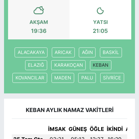
SİYASET
AKŞAM
YATSI
SON DAKİKA HABERİ
19:36
21:05
SPOR
ALACAKAYA
ARICAK
AĞIN
BASKİL
TEKNOLOJİ
ELAZIĞ
KARAKOÇAN
KEBAN
TÜRKİYE VE DÜNYA GÜNDEMİ
KOVANCILAR
MADEN
PALU
SİVRİCE
VİDEO GALERİ
YAŞAM
KEBAN AYLIK NAMAZ VAKITLERI
İMSAK
GÜNEŞ
ÖĞLE
İKINDI
AKŞ