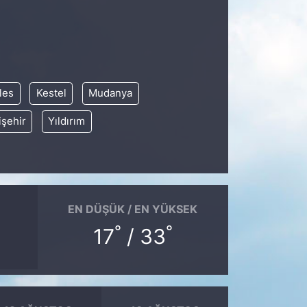
les
Kestel
Mudanya
işehir
Yıldırım
EN DÜŞÜK / EN YÜKSEK
°
°
17
/ 33