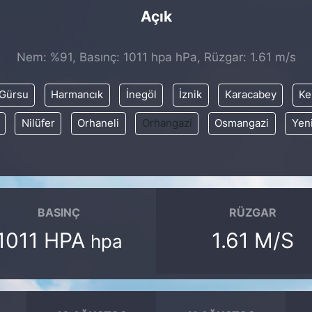
Açık
Nem: %91, Basınç: 1011 hpa hPa, Rüzgar: 1.61 m/s
Gürsu
Harmancık
İnegöl
İznik
Karacabey
Ke
Nilüfer
Orhaneli
Orhangazi
Osmangazi
Yen
BASINÇ
RÜZGAR
1011 HPA
1.61 M/S
hpa