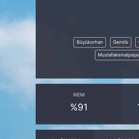
KÖŞE YAZILARI
KÖŞE YAZILARI (Arşiv)
Büyükorhan
Gemlik
KÜLTÜR SANAT
Mustafakemalpaşa
MAGAZİN
RÖPORTAJ
SAĞLIK
NEM
%91
SARIYER HABERLERİ
SARIYER İMAR BARIŞI
SEKTÖR