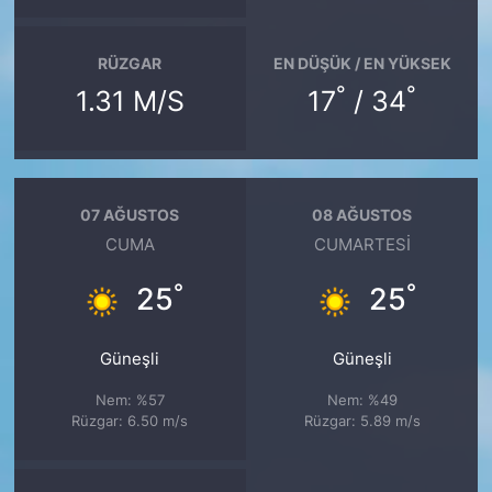
RÜZGAR
EN DÜŞÜK / EN YÜKSEK
°
°
1.31 M/S
17
/ 34
07 AĞUSTOS
08 AĞUSTOS
CUMA
CUMARTESI
°
°
25
25
Güneşli
Güneşli
Nem: %57
Nem: %49
Rüzgar: 6.50 m/s
Rüzgar: 5.89 m/s