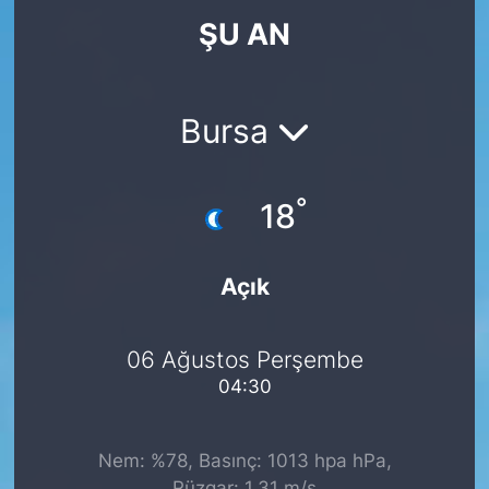
ŞU AN
KÖŞE YAZILARI
KÖŞE YAZILARI (Arşiv)
Bursa
KÜLTÜR SANAT
°
MAGAZİN
18
RÖPORTAJ
Açık
SAĞLIK
06 Ağustos Perşembe
SARIYER HABERLERİ
04:30
SARIYER İMAR BARIŞI
Nem: %78, Basınç: 1013 hpa hPa,
SEKTÖR
Rüzgar: 1.31 m/s