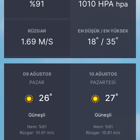
%91
1010 HPA
hpa
RÜZGAR
EN DÜŞÜK / EN YÜKSEK
°
°
1.69 M/S
18
/ 35
09 AĞUSTOS
10 AĞUSTOS
PAZAR
PAZARTESI
°
°
26
27
Güneşli
Güneşli
Nem: %61
Nem: %61
Rüzgar: 10.61 m/s
Rüzgar: 10.61 m/s