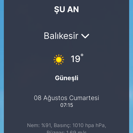
ŞU AN
KÖŞE YAZILARI
KÖŞE YAZILARI (Arşiv)
Balıkesir
KÜLTÜR SANAT
°
MAGAZİN
19
RÖPORTAJ
Güneşli
SAĞLIK
08 Ağustos Cumartesi
SARIYER HABERLERİ
07:15
SARIYER İMAR BARIŞI
Nem: %91, Basınç: 1010 hpa hPa,
SEKTÖR
Rüzgar: 1.69 m/s