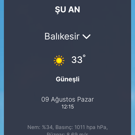
ŞU AN
KÖŞE YAZILARI
KÖŞE YAZILARI (Arşiv)
Balıkesir
KÜLTÜR SANAT
°
MAGAZİN
33
RÖPORTAJ
Güneşli
SAĞLIK
09 Ağustos Pazar
SARIYER HABERLERİ
12:15
SARIYER İMAR BARIŞI
Nem: %34, Basınç: 1011 hpa hPa,
SEKTÖR
Rüzgar: 8.69 m/s