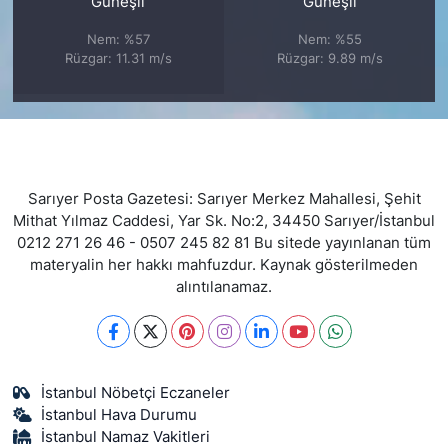
Güneşli
Güneşli
Nem: %57
Nem: %55
Rüzgar: 11.31 m/s
Rüzgar: 9.89 m/s
Sarıyer Posta Gazetesi: Sarıyer Merkez Mahallesi, Şehit
Mithat Yılmaz Caddesi, Yar Sk. No:2, 34450 Sarıyer/İstanbul
0212 271 26 46 - 0507 245 82 81 Bu sitede yayınlanan tüm
materyalin her hakkı mahfuzdur. Kaynak gösterilmeden
alıntılanamaz.
İstanbul Nöbetçi Eczaneler
İstanbul Hava Durumu
İstanbul Namaz Vakitleri