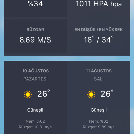
%34
1011 HPA
hpa
RÜZGAR
EN DÜŞÜK / EN YÜKSEK
°
°
8.69 M/S
18
/ 34
10 AĞUSTOS
11 AĞUSTOS
PAZARTESI
SALI
°
°
26
26
Güneşli
Güneşli
Nem: %62
Nem: %62
Rüzgar: 10.31 m/s
Rüzgar: 9.89 m/s