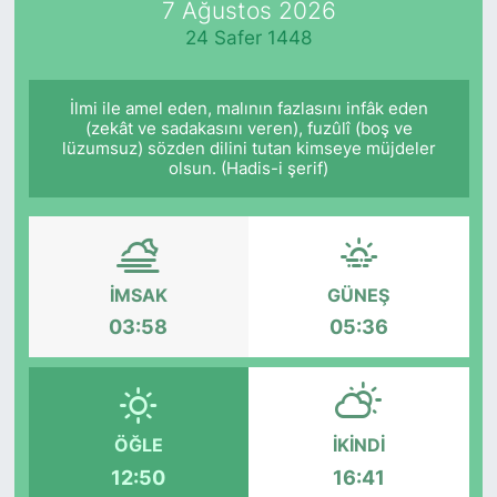
7 Ağustos 2026
24 Safer 1448
KÖŞE YAZILARI
KÖŞE YAZILARI (Arşiv)
İlmi ile amel eden, malının fazlasını infâk eden
(zekât ve sadakasını veren), fuzûlî (boş ve
lüzumsuz) sözden dilini tutan kimseye müjdeler
KÜLTÜR SANAT
olsun. (Hadis-i şerif)
MAGAZİN
RÖPORTAJ
İMSAK
GÜNEŞ
SAĞLIK
03:58
05:36
SARIYER HABERLERİ
SARIYER İMAR BARIŞI
ÖĞLE
İKINDI
12:50
16:41
SEKTÖR