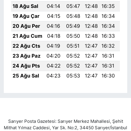
18 Ağu Sal
04:14
05:47
12:48
16:35
19:
19 Ağu Çar
04:15
05:48
12:48
16:34
19:
20 Ağu Per
04:16
05:49
12:48
16:34
19:
21 Ağu Cum
04:18
05:50
12:48
16:33
19:
22 Ağu Cts
04:19
05:51
12:47
16:32
19:
23 Ağu Paz
04:20
05:52
12:47
16:31
19:
24 Ağu Pts
04:22
05:52
12:47
16:31
19:
25 Ağu Sal
04:23
05:53
12:47
16:30
19:
Sarıyer Posta Gazetesi: Sarıyer Merkez Mahallesi, Şehit
Mithat Yılmaz Caddesi, Yar Sk. No:2, 34450 Sarıyer/İstanbul