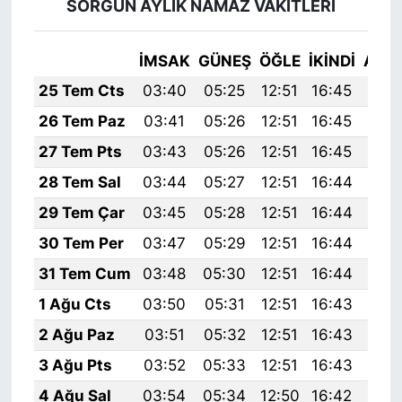
SORGUN AYLIK NAMAZ VAKITLERI
İMSAK
GÜNEŞ
ÖĞLE
İKINDI
AKŞ
25 Tem Cts
03:40
05:25
12:51
16:45
20:
26 Tem Paz
03:41
05:26
12:51
16:45
20:
27 Tem Pts
03:43
05:26
12:51
16:45
20:
28 Tem Sal
03:44
05:27
12:51
16:44
20:
29 Tem Çar
03:45
05:28
12:51
16:44
20:
30 Tem Per
03:47
05:29
12:51
16:44
20:
31 Tem Cum
03:48
05:30
12:51
16:44
20:
1 Ağu Cts
03:50
05:31
12:51
16:43
20:
2 Ağu Paz
03:51
05:32
12:51
16:43
20:
3 Ağu Pts
03:52
05:33
12:51
16:43
19:
4 Ağu Sal
03:54
05:34
12:50
16:42
19: