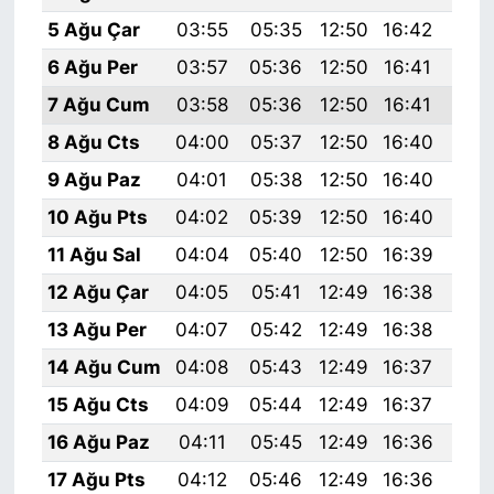
5 Ağu Çar
03:55
05:35
12:50
16:42
19:
6 Ağu Per
03:57
05:36
12:50
16:41
19:
7 Ağu Cum
03:58
05:36
12:50
16:41
19:
8 Ağu Cts
04:00
05:37
12:50
16:40
19:
9 Ağu Paz
04:01
05:38
12:50
16:40
19:
10 Ağu Pts
04:02
05:39
12:50
16:40
19:
11 Ağu Sal
04:04
05:40
12:50
16:39
19:
12 Ağu Çar
04:05
05:41
12:49
16:38
19:
13 Ağu Per
04:07
05:42
12:49
16:38
19:
14 Ağu Cum
04:08
05:43
12:49
16:37
19:
15 Ağu Cts
04:09
05:44
12:49
16:37
19:
16 Ağu Paz
04:11
05:45
12:49
16:36
19:
17 Ağu Pts
04:12
05:46
12:49
16:36
19: