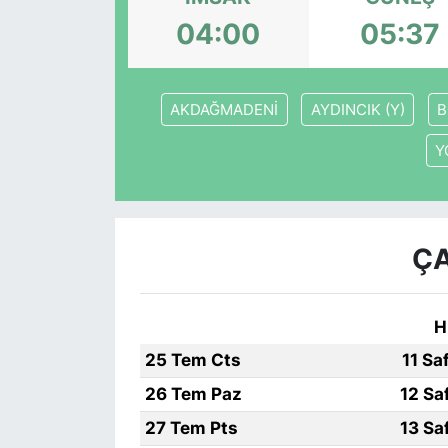
04:00
05:37
KÖŞE YAZILARI
KÖŞE YAZILARI (Arşiv)
AKDAĞMADENİ
AYDINCIK (Y)
B
KÜLTÜR SANAT
Y
MAGAZİN
RÖPORTAJ
ÇA
SAĞLIK
H
SARIYER HABERLERİ
25 Tem Cts
11 Sa
SARIYER İMAR BARIŞI
26 Tem Paz
12 Sa
27 Tem Pts
13 Sa
SEKTÖR