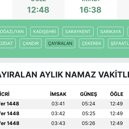
12:48
16:38
OĞAZLIYAN
KADIŞEHRİ
SARAYKENT
SARIKAYA
OZGAT
ÇANDIR
ÇAYIRALAN
ÇEKEREK
ŞEFAATL
YIRALAN AYLIK NAMAZ VAKITL
İCRİ
İMSAK
GÜNEŞ
ÖĞLE
fer 1448
03:41
05:24
12:49
fer 1448
03:42
05:25
12:49
fer 1448
03:43
05:26
12:49