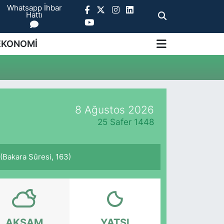
Whatsapp İhbar
Hattı
EKONOMİ
8 Ağustos 2026
25 Safer 1448
. (Bakara Sûresi, 163)
AKŞAM
YATSI