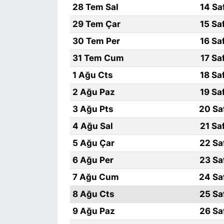
28 Tem Sal
14 Sa
SİYASET
29 Tem Çar
15 Sa
30 Tem Per
16 Sa
SON DAKİKA HABERİ
31 Tem Cum
17 Sa
SPOR
1 Ağu Cts
18 Sa
2 Ağu Paz
19 Sa
TEKNOLOJİ
3 Ağu Pts
20 Sa
TÜRKİYE VE DÜNYA GÜNDEMİ
4 Ağu Sal
21 Sa
5 Ağu Çar
22 Sa
VİDEO GALERİ
6 Ağu Per
23 Sa
YAŞAM
7 Ağu Cum
24 Sa
8 Ağu Cts
25 Sa
9 Ağu Paz
26 Sa