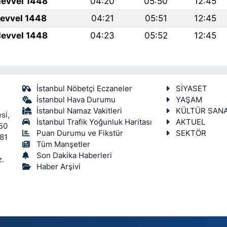
levvel 1448
04:20
05:50
12:45
levvel 1448
04:21
05:51
12:45
levvel 1448
04:23
05:52
12:45
İstanbul Nöbetçi Eczaneler
SİYASET
İstanbul Hava Durumu
YAŞAM
İstanbul Namaz Vakitleri
KÜLTÜR SAN
si,
İstanbul Trafik Yoğunluk Haritası
AKTUEL
450
Puan Durumu ve Fikstür
SEKTÖR
 81
Tüm Manşetler
Son Dakika Haberleri
z.
Haber Arşivi