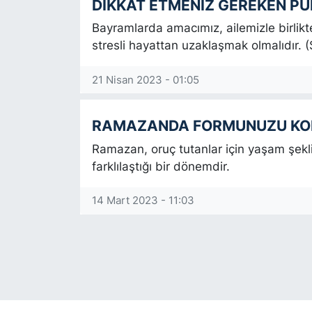
DİKKAT ETMENİZ GEREKEN P
KÖŞE YAZILARI
Bayramlarda amacımız, ailemizle birlikt
stresli hayattan uzaklaşmak olmalıdır. 
KÖŞE YAZILARI (Arşiv)
21 Nisan 2023 - 01:05
KÜLTÜR SANAT
RAMAZANDA FORMUNUZU KOR
MAGAZİN
Ramazan, oruç tutanlar için yaşam şekli
farklılaştığı bir dönemdir.
RÖPORTAJ
14 Mart 2023 - 11:03
SAĞLIK
SARIYER HABERLERİ
SARIYER İMAR BARIŞI
SEKTÖR