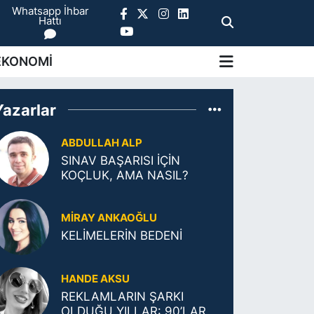
Whatsapp İhbar
Hattı
EKONOMİ
Yazarlar
ABDULLAH ALP
SINAV BAŞARISI İÇİN
KOÇLUK, AMA NASIL?
MIRAY ANKAOĞLU
KELİMELERİN BEDENİ
HANDE AKSU
REKLAMLARIN ŞARKI
OLDUĞU YILLAR: 90’LAR