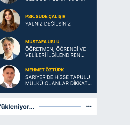
PSK. SUDE ÇALIŞIR
YALNIZ DEĞİLSİNİZ
MUSTAFA USLU
ÖĞRETMEN, ÖĞRENCİ VE
VELİLERİ İLGİLENDİREN
TARİHİ KARAR
MEHMET ÖZTÜRK
SARIYER'DE HİSSE TAPULU
MÜLKÜ OLANLAR DİKKAT:
ŞUFA (ÖNALIM) ŞARTLARI
DEĞİŞTİ!
ükleniyor...