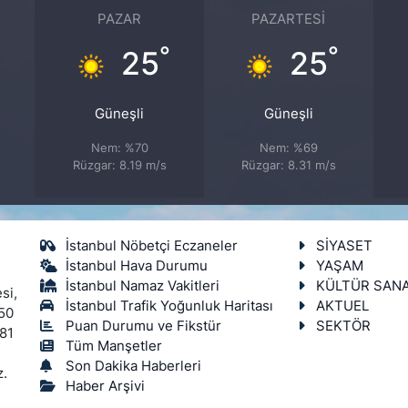
PAZAR
PAZARTESI
°
°
°
25
25
Güneşli
Güneşli
Nem: %70
Nem: %69
Rüzgar: 8.19 m/s
Rüzgar: 8.31 m/s
İstanbul Nöbetçi Eczaneler
SİYASET
İstanbul Hava Durumu
YAŞAM
İstanbul Namaz Vakitleri
KÜLTÜR SAN
si,
İstanbul Trafik Yoğunluk Haritası
AKTUEL
450
Puan Durumu ve Fikstür
SEKTÖR
 81
Tüm Manşetler
Son Dakika Haberleri
z.
Haber Arşivi