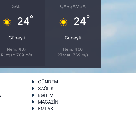
SALI
ÇARŞAMBA
°
°
24
24
Güneşli
Güneşli
Nem: %67
Nem: %66
Rüzgar: 7.89 m/s
Rüzgar: 7.69 m/s
GÜNDEM
SAĞLIK
AT
EĞİTİM
MAGAZİN
EMLAK