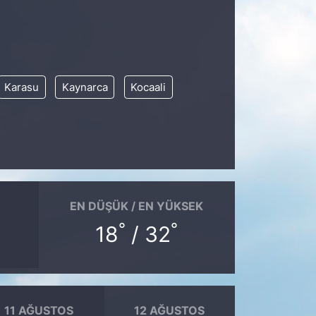
Karasu
Kaynarca
Kocaali
EN DÜŞÜK / EN YÜKSEK
°
°
18
/ 32
11 AĞUSTOS
12 AĞUSTOS