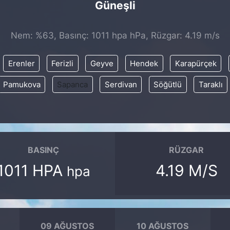
Güneşli
Nem: %63, Basınç: 1011 hpa hPa, Rüzgar: 4.19 m/s
Erenler
Ferizli
Geyve
Hendek
Karapürçek
Pamukova
Sapanca
Serdivan
Söğütlü
Taraklı
BASINÇ
RÜZGAR
1011 HPA
4.19 M/S
hpa
09 AĞUSTOS
10 AĞUSTOS