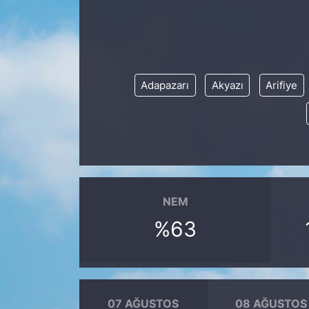
KÖŞE YAZILARI
KÖŞE YAZILARI (Arşiv)
Adapazarı
Akyazı
Arifiye
KÜLTÜR SANAT
MAGAZİN
RÖPORTAJ
SAĞLIK
NEM
%63
SARIYER HABERLERİ
SARIYER İMAR BARIŞI
07 AĞUSTOS
08 AĞUSTOS
SEKTÖR