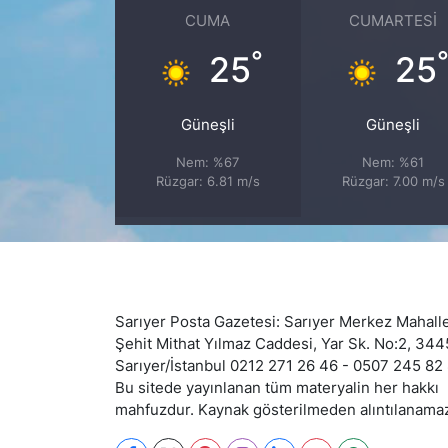
CUMA
CUMARTESI
SİYASET
°
25
25
SON DAKİKA HABERİ
Güneşli
Güneşli
SPOR
Nem: %67
Nem: %61
Rüzgar: 6.81 m/s
Rüzgar: 7.00 m/s
TEKNOLOJİ
TÜRKİYE VE DÜNYA GÜNDEMİ
VİDEO GALERİ
Sarıyer Posta Gazetesi: Sarıyer Merkez Mahalle
Şehit Mithat Yılmaz Caddesi, Yar Sk. No:2, 34
YAŞAM
Sarıyer/İstanbul 0212 271 26 46 - 0507 245 82
Bu sitede yayınlanan tüm materyalin her hakkı
mahfuzdur. Kaynak gösterilmeden alıntılanama