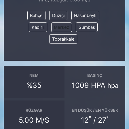
SİYASET
Bahçe
Düziçi
Hasanbeyli
Kadirli
Merkez
Sumbas
SON DAKİKA HABERİ
Toprakkale
SPOR
TEKNOLOJİ
TÜRKİYE VE DÜNYA GÜNDEMİ
NEM
BASINÇ
%35
1009 HPA
hpa
VİDEO GALERİ
YAŞAM
RÜZGAR
EN DÜŞÜK / EN YÜKSEK
°
°
5.00 M/S
12
/ 27