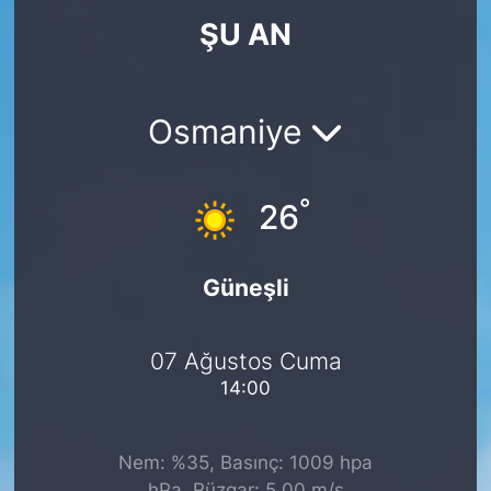
ŞU AN
KÖŞE YAZILARI
KÖŞE YAZILARI (Arşiv)
Osmaniye
KÜLTÜR SANAT
°
MAGAZİN
26
RÖPORTAJ
Güneşli
SAĞLIK
07 Ağustos Cuma
SARIYER HABERLERİ
14:00
SARIYER İMAR BARIŞI
Nem: %35, Basınç: 1009 hpa
SEKTÖR
hPa, Rüzgar: 5.00 m/s